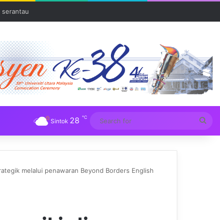
 serantau
℃
28
Sea
Sintok
for
trategik melalui penawaran Beyond Borders English