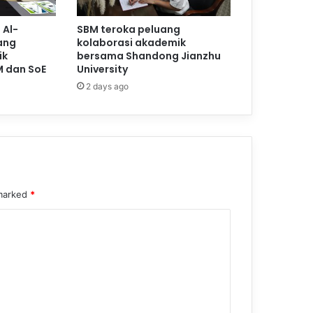
 Al-
SBM teroka peluang
ang
kolaborasi akademik
ik
bersama Shandong Jianzhu
M dan SoE
University
2 days ago
 marked
*