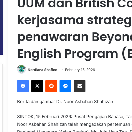
UUM dan British Co
kerjasama strateg
penawaran Beyond
English Program (
Nordiana Shafiee
February 15, 2026
Facebook
X
Reddit
Messenger
Share via Email
Berita dan gambar Dr. Noor Asbahan Shahizan
SINTOK, 15 Februari 2026: Pusat Pengajian Bahasa, Tam
Noor Asbahan Shahizan telah mengadakan pertemuan de
Regional Managers (Asian Region), Mr. Juin Haw Teo, 