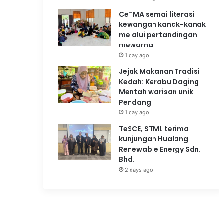
CeTMA semai literasi
kewangan kanak-kanak
melalui pertandingan
mewarna
1 day ago
Jejak Makanan Tradisi
Kedah: Kerabu Daging
Mentah warisan unik
Pendang
1 day ago
TeSCE, STML terima
kunjungan Hualang
Renewable Energy Sdn.
Bhd.
2 days ago