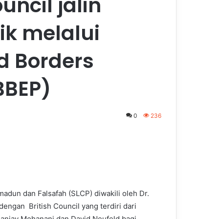
uncil jalin
ik melalui
 Borders
BBEP)
0
236
adun dan Falsafah (SLCP) diwakili oleh Dr.
ngan British Council yang terdiri dari
Sanjay Mohanani dan David Neufeld bagi