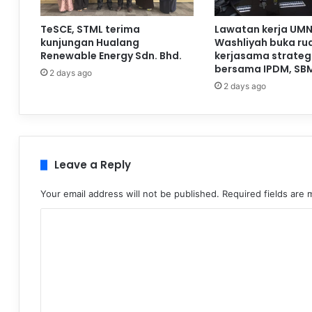
TeSCE, STML terima
Lawatan kerja UMN
kunjungan Hualang
Washliyah buka ru
Renewable Energy Sdn. Bhd.
kerjasama strateg
bersama IPDM, SB
2 days ago
2 days ago
Leave a Reply
Your email address will not be published.
Required fields are
C
o
m
m
e