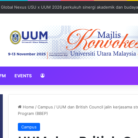
: Global Nexus USU x UUM 2026 perkukuh sinergi akademik dan budaya
FM
EVENTS
Home
/
Campus
/
UUM dan British Council jalin kerjasama s
Program (BBEP)
Campus