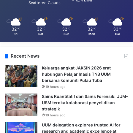
0.74 km/h
Scattered Clouds
32
32
32
32
33
℃
℃
℃
℃
℃
Fri
Sat
Sun
Mon
Tue
Recent News
Keluarga angkat JAKSIN 2026 erat
hubungan Pelajar Inasis TNB UUM
bersama komuniti Pulau Tuba
19 hours ago
Sains Kuantitatif dan Sains Forensik: UUM–
USM teroka kolaborasi penyelidikan
strategik
19 hours ago
UUM delegation explores trusted AI for
research and academic excellence at