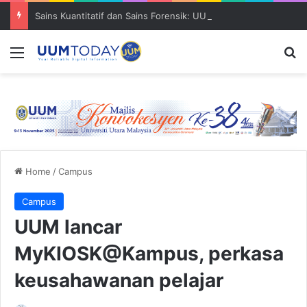
Sains Kuantitatif dan Sains Forensik: UUM–USM teroka kolaborasi penyelidikan strategik
Menu
S
Home
/
Campus
Campus
UUM lancar
MyKIOSK@Kampus, perkasa
keusahawanan pelajar