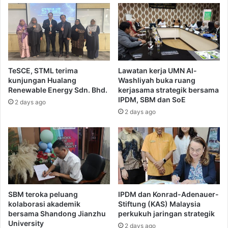
TeSCE, STML terima
Lawatan kerja UMN Al-
kunjungan Hualang
Washliyah buka ruang
Renewable Energy Sdn. Bhd.
kerjasama strategik bersama
IPDM, SBM dan SoE
2 days ago
2 days ago
SBM teroka peluang
IPDM dan Konrad-Adenauer-
kolaborasi akademik
Stiftung (KAS) Malaysia
bersama Shandong Jianzhu
perkukuh jaringan strategik
University
2 days ago