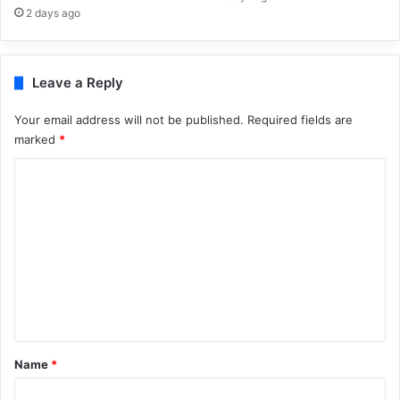
2 days ago
Leave a Reply
Your email address will not be published.
Required fields are
marked
*
C
o
m
m
e
n
t
*
Name
*