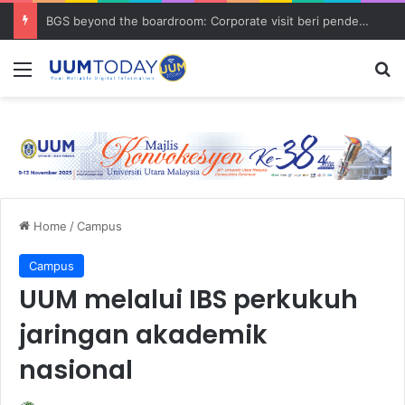
BGS beyond the boardroom: Corporate visit beri pendedahan dunia korporat kepada PELAJAR UUM
Menu
S
Home
/
Campus
Campus
UUM melalui IBS perkukuh
jaringan akademik
nasional