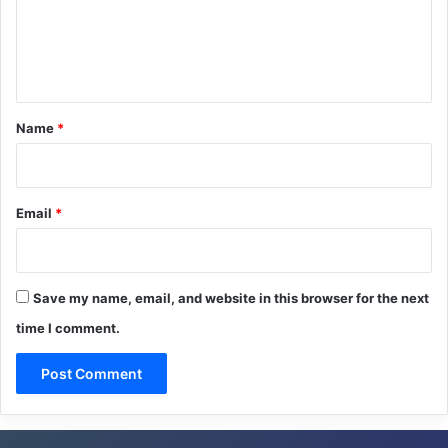
m
e
n
t
*
Name
*
Email
*
Save my name, email, and website in this browser for the next
time I comment.