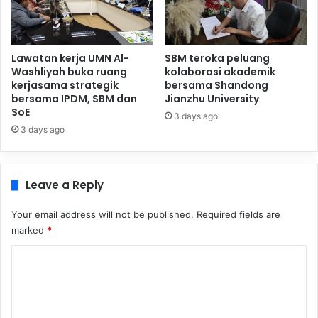
Lawatan kerja UMN Al-
SBM teroka peluang
Washliyah buka ruang
kolaborasi akademik
kerjasama strategik
bersama Shandong
bersama IPDM, SBM dan
Jianzhu University
SoE
3 days ago
3 days ago
Leave a Reply
Your email address will not be published.
Required fields are
marked
*
C
o
m