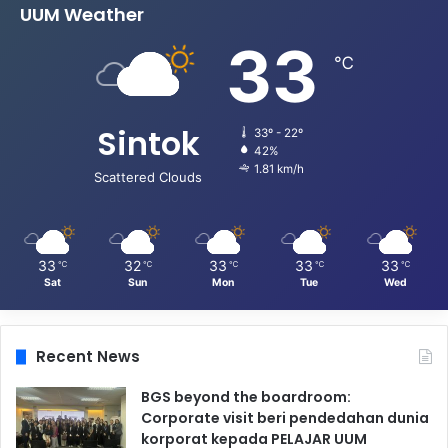
UUM Weather
33
℃
Sintok
33º - 22º
42%
1.81 km/h
Scattered Clouds
33
32
33
33
33
℃
℃
℃
℃
℃
Sat
Sun
Mon
Tue
Wed
Recent News
BGS beyond the boardroom:
Corporate visit beri pendedahan dunia
korporat kepada PELAJAR UUM