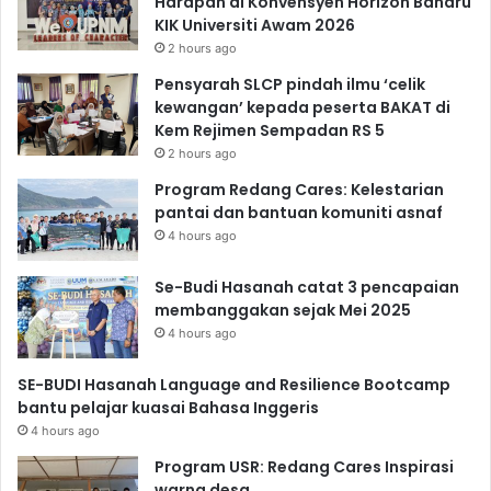
Harapan di Konvensyen Horizon Baharu
KIK Universiti Awam 2026
2 hours ago
Pensyarah SLCP pindah ilmu ‘celik
kewangan’ kepada peserta BAKAT di
Kem Rejimen Sempadan RS 5
2 hours ago
Program Redang Cares: Kelestarian
pantai dan bantuan komuniti asnaf
4 hours ago
Se-Budi Hasanah catat 3 pencapaian
membanggakan sejak Mei 2025
4 hours ago
SE-BUDI Hasanah Language and Resilience Bootcamp
bantu pelajar kuasai Bahasa Inggeris
4 hours ago
Program USR: Redang Cares Inspirasi
warna desa