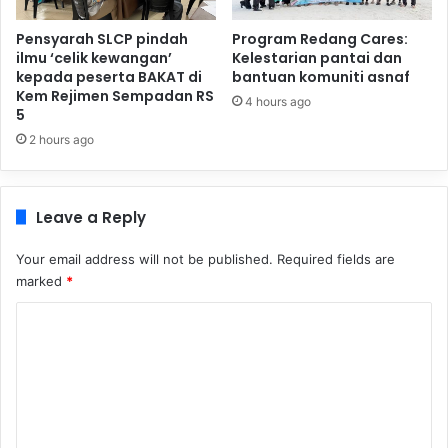
Pensyarah SLCP pindah
Program Redang Cares:
ilmu ‘celik kewangan’
Kelestarian pantai dan
kepada peserta BAKAT di
bantuan komuniti asnaf
Kem Rejimen Sempadan RS
4 hours ago
5
2 hours ago
Leave a Reply
Your email address will not be published.
Required fields are
marked
*
C
o
m
m
e