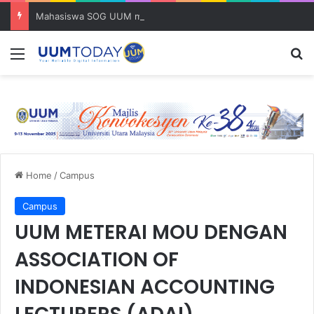
Mahasiswa SOG UUM menyulam kasih bersama komuniti orang asli
Menu
S
Home
/
Campus
Campus
UUM METERAI MOU DENGAN
ASSOCIATION OF
INDONESIAN ACCOUNTING