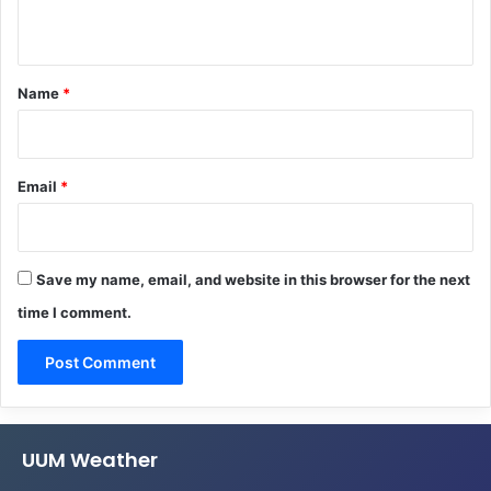
n
t
*
Name
*
Email
*
Save my name, email, and website in this browser for the next
time I comment.
UUM Weather