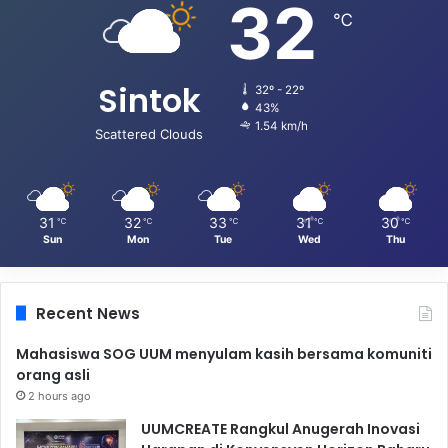
32
℃
Sintok
32º - 22º
43%
1.54 km/h
Scattered Clouds
31
32
33
31
30
℃
℃
℃
℃
℃
Sun
Mon
Tue
Wed
Thu
Recent News
Mahasiswa SOG UUM menyulam kasih bersama komuniti
orang asli
2 hours ago
UUMCREATE Rangkul Anugerah Inovasi