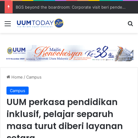
BGS beyond the boardroom: Corporate visit beri pendedahan dunia korporat kepada PELAJAR UUM
Menu
S
Home
/
Campus
Campus
UUM perkasa pendidikan
inklusif, pelajar separuh
masa turut diberi layanan