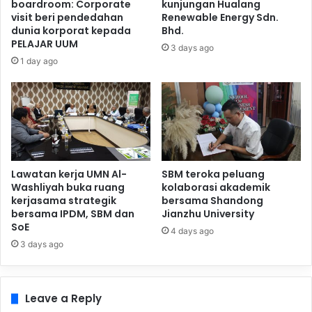
boardroom: Corporate
kunjungan Hualang
visit beri pendedahan
Renewable Energy Sdn.
dunia korporat kepada
Bhd.
PELAJAR UUM
3 days ago
1 day ago
Lawatan kerja UMN Al-
SBM teroka peluang
Washliyah buka ruang
kolaborasi akademik
kerjasama strategik
bersama Shandong
bersama IPDM, SBM dan
Jianzhu University
SoE
4 days ago
3 days ago
Leave a Reply