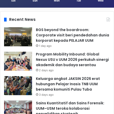
Sat
Sun
Mon
Tue
Wed
Recent News
BGS beyond the boardroom:
Corporate visit beri pendedahan dunia
korporat kepada PELAJAR UUM
1 day ago
Program Mobility Inbound: Global
Nexus USU x UUM 2026 perkukuh sinergi
akademik dan budaya serantau
2 days ago
Keluarga angkat JAKSIN 2026 erat
hubungan Pelajar Inasis TNB UUM
bersama komuniti Pulau Tuba
3 days ago
Sains Kuantitatif dan Sains Forensik:
UUM–USM teroka kolaborasi
penyelidikan strategik