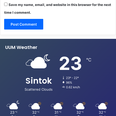
Save my name, email, and website in this browser for the next
time I comment.
UUM Weather
23
℃
Sintok
23º - 22º
96%
0.62 km/h
Scattered Clouds
23
32
31
32
32
℃
℃
℃
℃
℃