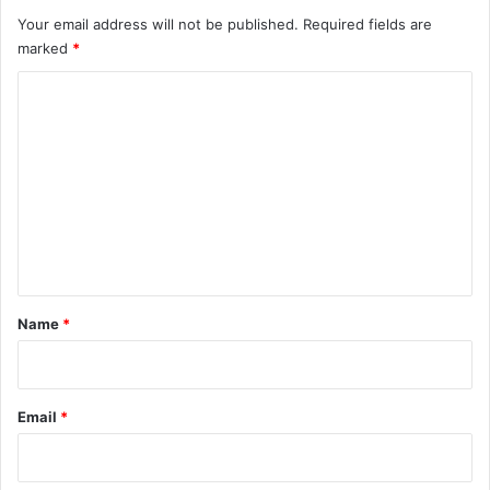
Your email address will not be published.
Required fields are
marked
*
C
o
m
m
e
n
t
*
Name
*
Email
*