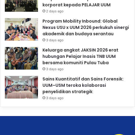
korporat kepada PELAJAR UUM
2 days ago
Program Mobility Inbound: Global
Nexus USU x UUM 2026 perkukuh sinergi
akademik dan budaya serantau
3 days ago
Keluarga angkat JAKSIN 2026 erat
hubungan Pelajar Inasis TNB UUM
bersama komuniti Pulau Tuba
3 days ago
Sains Kuantitatif dan Sains Forensik:
UUM–USM teroka kolaborasi
penyelidikan strategik
3 days ago