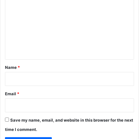
C
o
m
m
e
n
t
*
Name
*
Email
*
Save my name, email, and website in this browser for the next
time I comment.