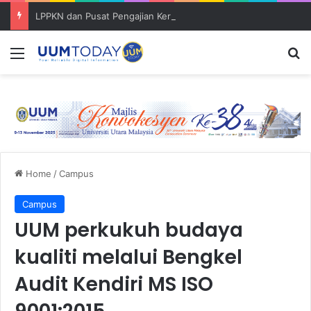
LPPKN dan Pusat Pengajian Kerajaan (SoG) bincang pembentukan ‘Policy Brief’
Menu
S
Home
/
Campus
Campus
UUM perkukuh budaya
kualiti melalui Bengkel
Audit Kendiri MS ISO