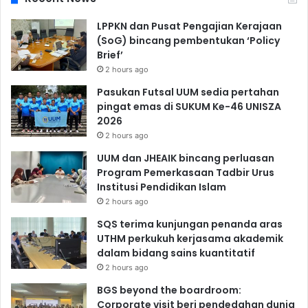
LPPKN dan Pusat Pengajian Kerajaan
(SoG) bincang pembentukan ‘Policy
Brief’
2 hours ago
Pasukan Futsal UUM sedia pertahan
pingat emas di SUKUM Ke-46 UNISZA
2026
2 hours ago
UUM dan JHEAIK bincang perluasan
Program Pemerkasaan Tadbir Urus
Institusi Pendidikan Islam
2 hours ago
SQS terima kunjungan penanda aras
UTHM perkukuh kerjasama akademik
dalam bidang sains kuantitatif
2 hours ago
BGS beyond the boardroom:
Corporate visit beri pendedahan dunia