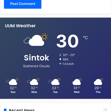
UUM Weather
30
℃
Sintok
32º - 22º
58%
1.6 km/h
Scattered Clouds
32
32
33
31
29
℃
℃
℃
℃
℃
Sun
Mon
Tue
Wed
Thu
Recent News