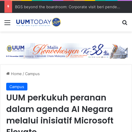
BGS beyond the boardroom: Corporate visit beri pendedahan dunia korporat kepada PELAJAR UUM
Menu
S
Home
/
Campus
Campus
UUM perkukuh peranan
dalam agenda AI Negara
melalui inisiatif Microsoft