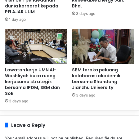
visit beri pendedahan
Renewable Energy Sdn.
dunia korporat kepada
Bhd.
PELAJAR UUM
3 days ago
1 day ago
Lawatan kerja UMN Al-
SBM teroka peluang
Washliyah buka ruang
kolaborasi akademik
kerjasama strategik
bersama Shandong
bersama IPDM, SBM dan
Jianzhu University
SoE
3 days ago
3 days ago
Leave a Reply
Your email address will not be published.
Required fields are