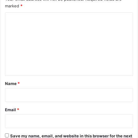
marked
*
C
o
m
m
e
n
t
*
Name
*
Email
*
Save my name, email, and website in this browser for the next