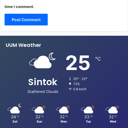
time I comment.
UUM Weather
25
℃
Sintok
25º - 22º
72%
0.8 km/h
Scattered Clouds
24
32
32
33
32
℃
℃
℃
℃
℃
Sat
Sun
Mon
Tue
Wed