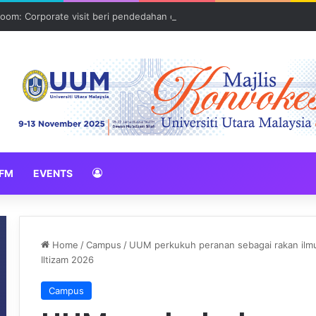
oom: Corporate visit beri pendedahan dunia korporat kepada PELAJA
FM
EVENTS
Home
/
Campus
/
UUM perkukuh peranan sebagai rakan ilmu
Iltizam 2026
Campus