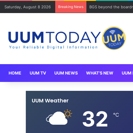
Saturday, August 8 2026
Breaking News
BGS beyond the boardr
HOME
UUM TV
UUM NEWS
WHAT’S NEW
UUM 
UUM Weather
32
℃