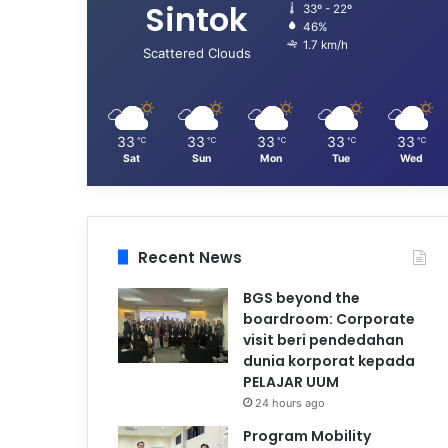
Sintok
33º - 22º
46%
1.7 km/h
Scattered Clouds
33
33
33
33
33
℃
℃
℃
℃
℃
Sat
Sun
Mon
Tue
Wed
Recent News
BGS beyond the
boardroom: Corporate
visit beri pendedahan
dunia korporat kepada
PELAJAR UUM
24 hours ago
Program Mobility