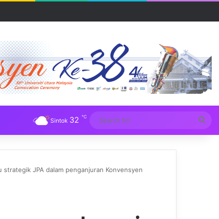
R UUM
℃
32
Sea
Sintok
for
 strategik JPA dalam penganjuran Konvensyen