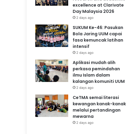
excellence at Clarivate
Day Malaysia 2026
2 days ago
SUKUM Ke-46: Pasukan
Bola Jaring UUM capai
fasa kemuncak latihan
intensif
2 days ago
Aplikasi mudah alih
perkasa pemindahan
ilmu Islam dalam
kalangan komuniti UUM
2 days ago
CeTMA semai literasi
kewangan kanak-kanak
melalui pertandingan
mewarna
2 days ago