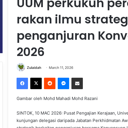
UUM perkukuh per
rakan ilmu strate
penganjuran Konv
2026
Zulaidah
March 11, 2026
Facebook
X
Reddit
Messenger
Share via Email
Gambar oleh Mohd Mahadi Mohd Razani
SINTOK, 10 MAC 2026: Pusat Pengajian Kerajaan, Unive
kunjungan delegasi daripada Jabatan Perkhidmatan A
strategik berkaitan penganjuran bersama Konvensyen I