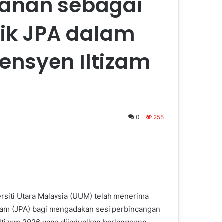
anan sebagai
gik JPA dalam
ensyen Iltizam
0
255
rsiti Utara Malaysia (UUM) telah menerima
wam (JPA) bagi mengadakan sesi perbincangan
ltizam 2026 yang dijadualkan berlangsung