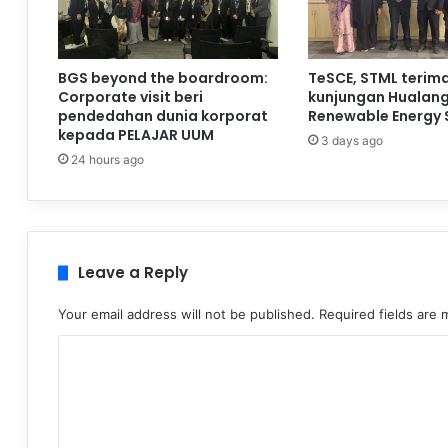
BGS beyond the boardroom:
TeSCE, STML terim
Corporate visit beri
kunjungan Hualan
pendedahan dunia korporat
Renewable Energy 
kepada PELAJAR UUM
3 days ago
24 hours ago
Leave a Reply
Your email address will not be published.
Required fields are
C
o
m
m