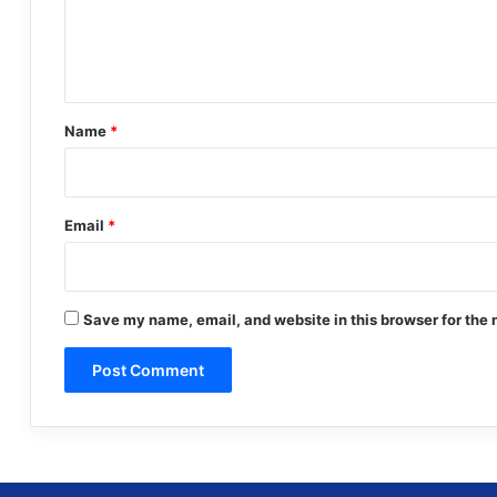
e
n
t
*
Name
*
Email
*
Save my name, email, and website in this browser for the 