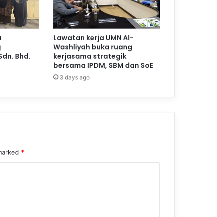
a
Lawatan kerja UMN Al-
g
Washliyah buka ruang
Sdn. Bhd.
kerjasama strategik
bersama IPDM, SBM dan SoE
3 days ago
 marked
*