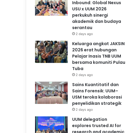
Inbound: Global Nexus
USU x UUM 2026
perkukuh sinergi
akademik dan budaya
serantau
2 days ago
Keluarga angkat JAKSIN
2026 erat hubungan
Pelajar Inasis TNB UUM
bersama komuniti Pulau
Tuba
2 days ago
Sains Kuantitatif dan
Sains Forensik: UUM–
USM teroka kolaborasi
penyelidikan strategik
2 days ago
UUM delegation
explores trusted AI for
research and academic