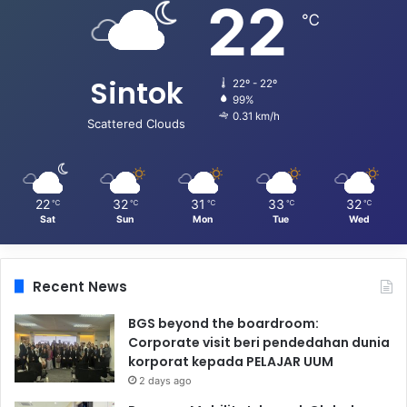
22
℃
Sintok
22º - 22º
99%
0.31 km/h
Scattered Clouds
22
32
31
33
32
℃
℃
℃
℃
℃
Sat
Sun
Mon
Tue
Wed
Recent News
BGS beyond the boardroom:
Corporate visit beri pendedahan dunia
korporat kepada PELAJAR UUM
2 days ago