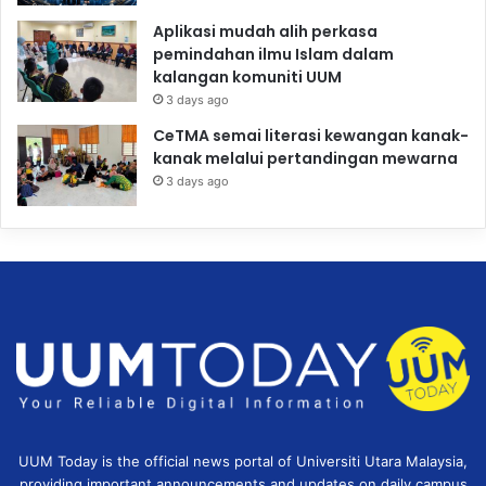
Aplikasi mudah alih perkasa
pemindahan ilmu Islam dalam
kalangan komuniti UUM
3 days ago
CeTMA semai literasi kewangan kanak-
kanak melalui pertandingan mewarna
3 days ago
UUM Today is the official news portal of Universiti Utara Malaysia,
providing important announcements and updates on daily campus