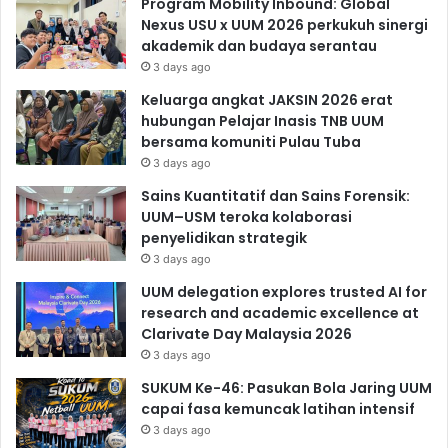
Program Mobility Inbound: Global
Nexus USU x UUM 2026 perkukuh sinergi
akademik dan budaya serantau
3 days ago
Keluarga angkat JAKSIN 2026 erat
hubungan Pelajar Inasis TNB UUM
bersama komuniti Pulau Tuba
3 days ago
Sains Kuantitatif dan Sains Forensik:
UUM–USM teroka kolaborasi
penyelidikan strategik
3 days ago
UUM delegation explores trusted AI for
research and academic excellence at
Clarivate Day Malaysia 2026
3 days ago
SUKUM Ke-46: Pasukan Bola Jaring UUM
capai fasa kemuncak latihan intensif
3 days ago