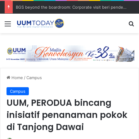
BGS beyond the boardroom: Corporate visit beri pendedahan dunia korporat kepada PELAJAR UUM
Menu
S
Home
/
Campus
Campus
UUM, PERODUA bincang
inisiatif penanaman pokok
di Tanjong Dawai