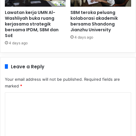
Lawatan kerja UMN Al-
SBM teroka peluang
Washliyah buka ruang
kolaborasi akademik
kerjasama strategik
bersama Shandong
bersama IPDM, SBM dan
Jianzhu University
SoE
4 days ago
4 days ago
Leave a Reply
Your email address will not be published.
Required fields are
marked
*
C
o
m
m
e