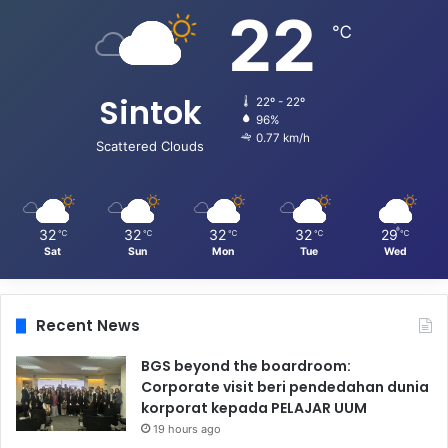
22
℃
Sintok
22º - 22º
96%
0.77 km/h
Scattered Clouds
32
32
32
32
29
℃
℃
℃
℃
℃
Sat
Sun
Mon
Tue
Wed
Recent News
BGS beyond the boardroom:
Corporate visit beri pendedahan dunia
korporat kepada PELAJAR UUM
19 hours ago