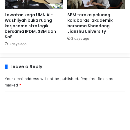
Lawatan kerja UMN Al-
SBM teroka peluang
Washliyah buka ruang
kolaborasi akademik
kerjasama strategik
bersama Shandong
bersama IPDM, SBM dan
Jianzhu University
SoE
3 days ago
3 days ago
Leave a Reply
Your email address will not be published.
Required fields are
marked
*
C
o
m
m