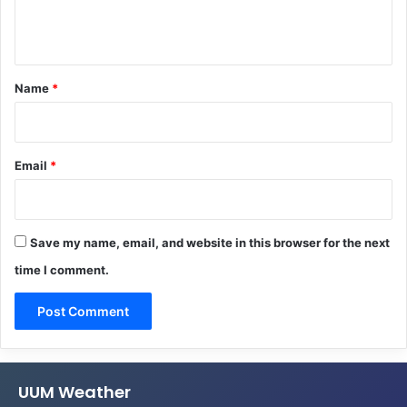
e
n
t
*
Name
*
Email
*
Save my name, email, and website in this browser for the next
time I comment.
UUM Weather