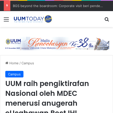
BGS beyond the boardroom: Corporate visit beri pendedahan dunia korporat kepada PELAJAR UUM
Menu
S
Home
/
Campus
Campus
UUM raih pengiktirafan
Nasional oleh MDEC
menerusi anugerah