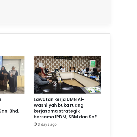
a
Lawatan kerja UMN Al-
g
Washliyah buka ruang
Sdn. Bhd.
kerjasama strategik
bersama IPDM, SBM dan SoE
3 days ago