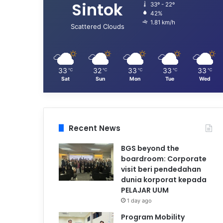
Sintok
33º - 22º
42%
1.81 km/h
Scattered Clouds
33
32
33
33
33
℃
℃
℃
℃
℃
Sat
Sun
Mon
Tue
Wed
Recent News
BGS beyond the
boardroom: Corporate
visit beri pendedahan
dunia korporat kepada
PELAJAR UUM
1 day ago
Program Mobility