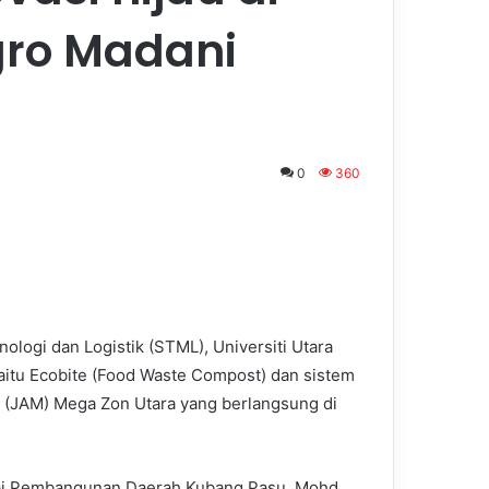
gro Madani
0
360
logi dan Logistik (STML), Universiti Utara
iaitu Ecobite (Food Waste Compost) dan sistem
 (JAM) Mega Zon Utara yang berlangsung di
ai Pembangunan Daerah Kubang Pasu, Mohd