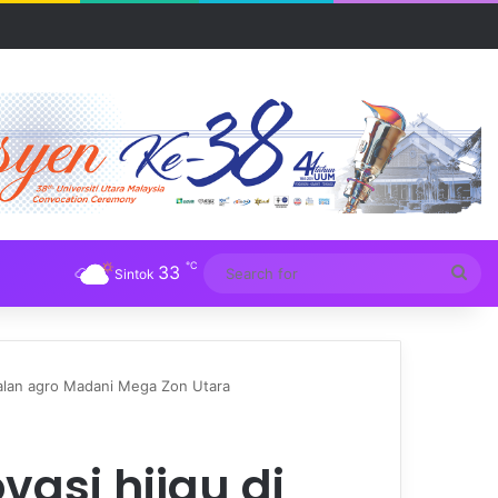
R UUM
℃
33
Sea
Sintok
for
ualan agro Madani Mega Zon Utara
asi hijau di