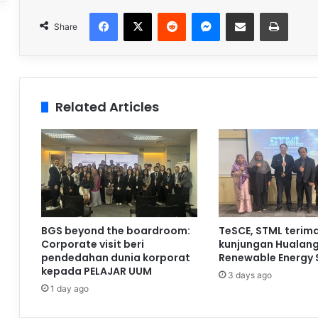
Facebook
X
Reddit
Messenger
Share via Email
Print
Share
Related Articles
BGS beyond the boardroom:
TeSCE, STML terim
Corporate visit beri
kunjungan Hualan
pendedahan dunia korporat
Renewable Energy 
kepada PELAJAR UUM
3 days ago
1 day ago