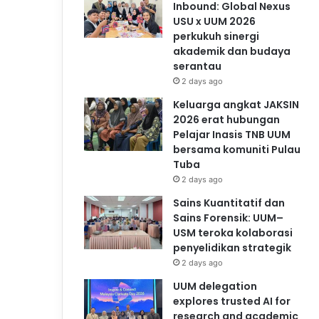
Inbound: Global Nexus
USU x UUM 2026
perkukuh sinergi
akademik dan budaya
serantau
2 days ago
Keluarga angkat JAKSIN
2026 erat hubungan
Pelajar Inasis TNB UUM
bersama komuniti Pulau
Tuba
2 days ago
Sains Kuantitatif dan
Sains Forensik: UUM–
USM teroka kolaborasi
penyelidikan strategik
2 days ago
UUM delegation
explores trusted AI for
research and academic