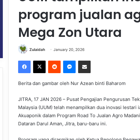
program jualan a
Mega Zon Utara
Zulaidah
January 20, 2026
Facebook
X
Reddit
Messenger
Share via Email
Berita dan gambar oleh Nur Azean binti Baharom
JITRA, 17 JAN 2026 – Pusat Pengajian Pengurusan Tekno
Malaysia (UUM) telah menampilkan dua inovasi lestari 
Akuaponik dalam Program Road To Jualan Agro Madani
Dataran Darul Aman, Jitra, baru-baru ini.
Program yang dirasmikan oleh Ketua Penolong Pegaw