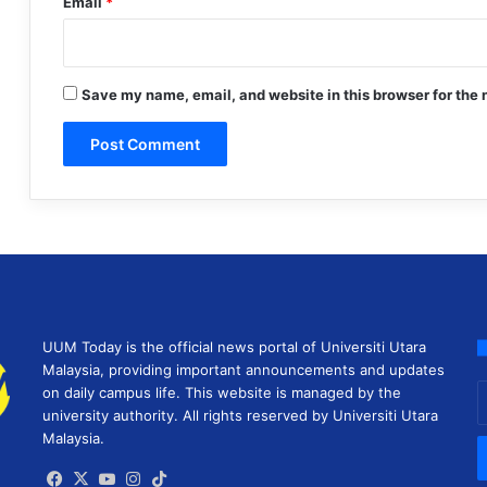
Email
*
Save my name, email, and website in this browser for the 
UUM Today is the official news portal of Universiti Utara
Malaysia, providing important announcements and updates
E
on daily campus life. This website is managed by the
y
university authority. All rights reserved by Universiti Utara
E
Malaysia.
a
Facebook
X
YouTube
Instagram
TikTok