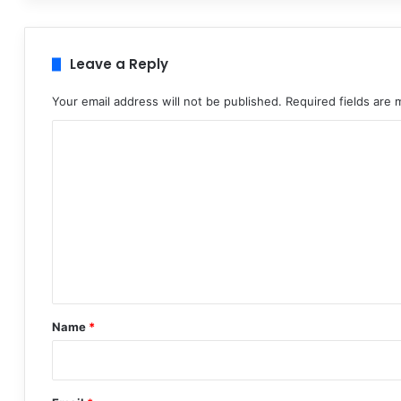
Leave a Reply
Your email address will not be published.
Required fields are
C
o
m
m
e
n
t
*
Name
*