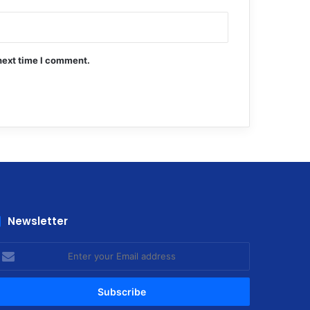
next time I comment.
Newsletter
nter
our
mail
ddress