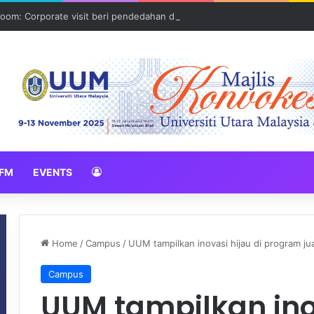
oom: Corporate visit beri pendedahan dunia korporat kepada PELAJA
FM
EVENTS
Home
/
Campus
/
UUM tampilkan inovasi hijau di program j
Campus
UUM tampilkan inov