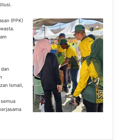
itusi.
asan (PPK)
wasta.
lam
i dan
n
zan Ismail,
a semua
 kerjasama