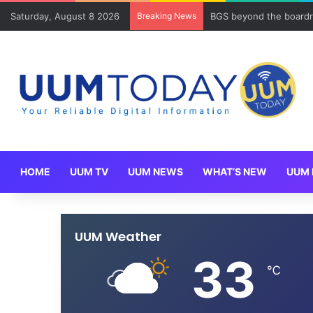
Saturday, August 8 2026
Breaking News
BGS beyond the boardr
HOME
UUM TV
UUM NEWS
WHAT’S NEW
UUM 
UUM Weather
33
℃