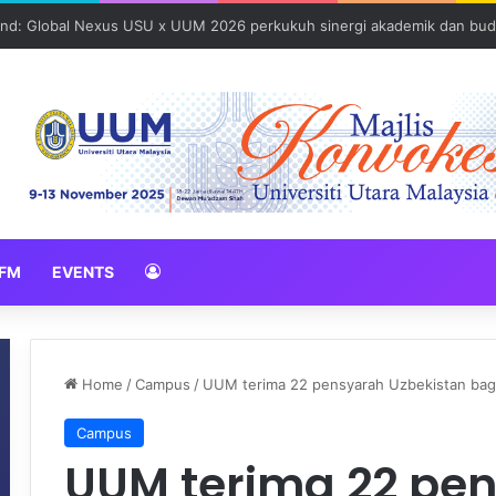
und: Global Nexus USU x UUM 2026 perkukuh sinergi akademik dan bud
FM
EVENTS
Home
/
Campus
/
UUM terima 22 pensyarah Uzbekistan bag
Campus
UUM terima 22 pe