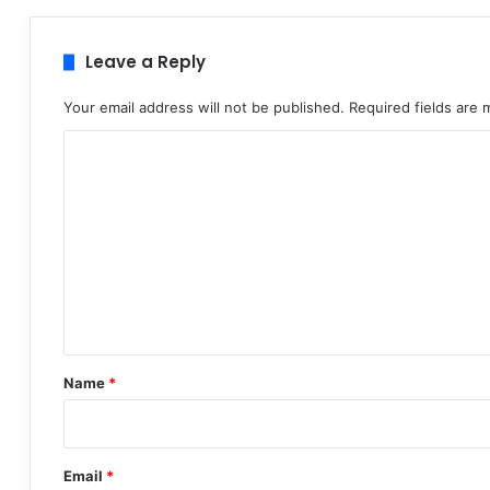
Leave a Reply
Your email address will not be published.
Required fields are
C
o
m
m
e
n
t
*
Name
*
Email
*