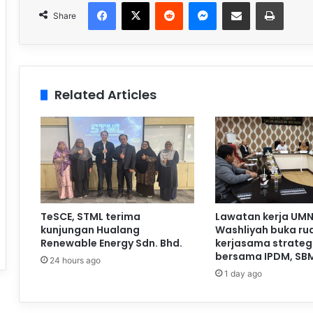
Facebook
X
Reddit
Messenger
Share via Email
Print
Share
Related Articles
TeSCE, STML terima
Lawatan kerja UMN
kunjungan Hualang
Washliyah buka ru
Renewable Energy Sdn. Bhd.
kerjasama strateg
bersama IPDM, SB
24 hours ago
1 day ago