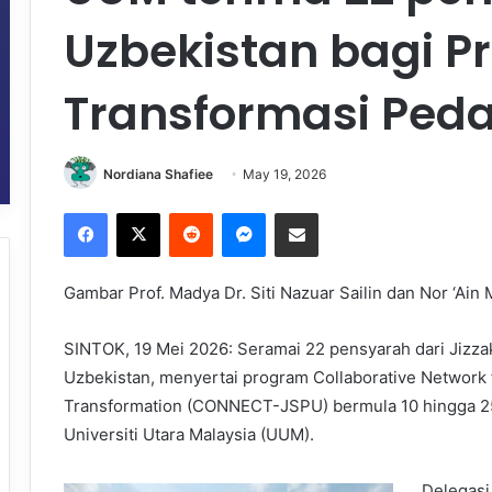
Uzbekistan bagi 
Transformasi Ped
Nordiana Shafiee
May 19, 2026
Facebook
X
Reddit
Messenger
Share via Email
Gambar Prof. Madya Dr. Siti Nazuar Sailin dan Nor ‘Ai
SINTOK, 19 Mei 2026: Seramai 22 pensyarah dari Jizzak
Uzbekistan, menyertai program Collaborative Network 
Transformation (CONNECT-JSPU) bermula 10 hingga 25 
Universiti Utara Malaysia (UUM).
Delegasi