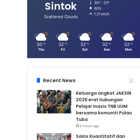
Sintok
30º - 22º
60%
1.21 km/h
Scattered Clouds
30
32
32
32
32
℃
℃
℃
℃
℃
Thu
Fri
Sat
Sun
Mon
Recent News
Keluarga angkat JAKSIN
2026 erat hubungan
Pelajar Inasis TNB UUM
bersama komuniti Pulau
Tuba
5 hours ago
Sains Kuantitatif dan