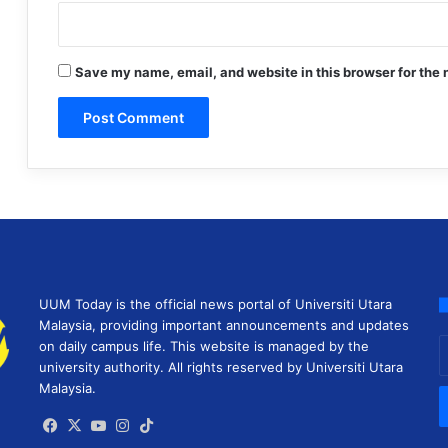
Save my name, email, and website in this browser for the 
UUM Today is the official news portal of Universiti Utara
Malaysia, providing important announcements and updates
E
on daily campus life. This website is managed by the
y
university authority. All rights reserved by Universiti Utara
E
Malaysia.
a
Facebook
X
YouTube
Instagram
TikTok