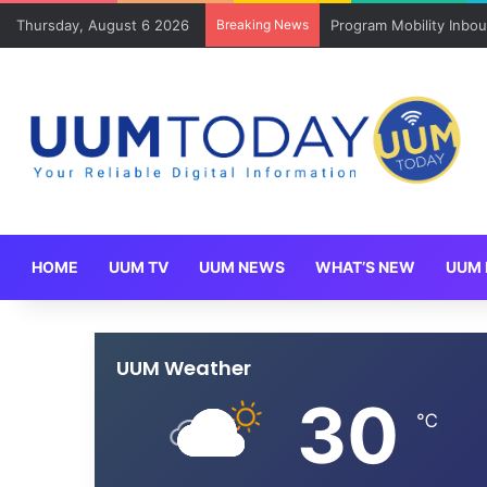
Thursday, August 6 2026
Breaking News
Program Mobility Inbo
HOME
UUM TV
UUM NEWS
WHAT’S NEW
UUM 
UUM Weather
30
℃