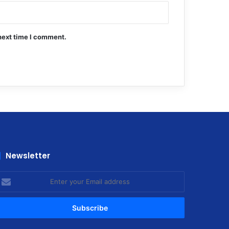
next time I comment.
Newsletter
nter
our
mail
ddress