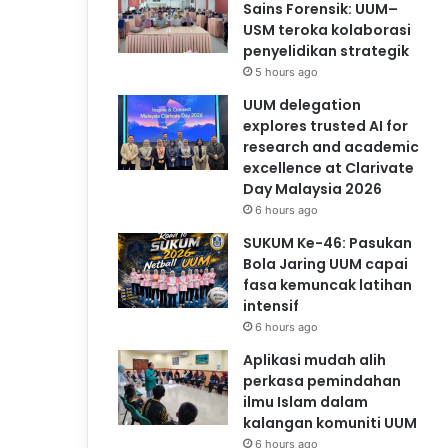
Sains Forensik: UUM–
USM teroka kolaborasi
penyelidikan strategik
5 hours ago
UUM delegation
explores trusted AI for
research and academic
excellence at Clarivate
Day Malaysia 2026
6 hours ago
SUKUM Ke-46: Pasukan
Bola Jaring UUM capai
fasa kemuncak latihan
intensif
6 hours ago
Aplikasi mudah alih
perkasa pemindahan
ilmu Islam dalam
kalangan komuniti UUM
6 hours ago