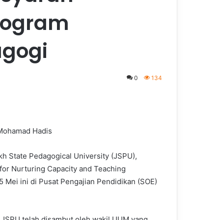
Program
agogi
0
134
n Mohamad Hadis
h State Pedagogical University (JSPU),
for Nurturing Capacity and Teaching
Mei ini di Pusat Pengajian Pendidikan (SOE)
 JSPU telah disambut oleh wakil UUM yang