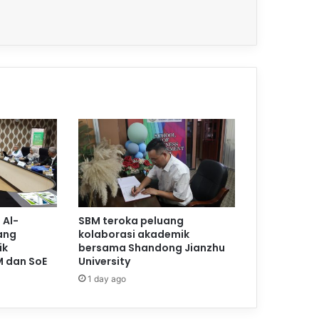
 Al-
SBM teroka peluang
ang
kolaborasi akademik
ik
bersama Shandong Jianzhu
M dan SoE
University
1 day ago