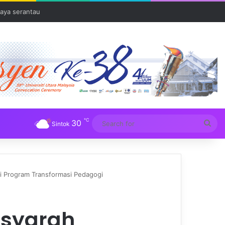
aya serantau
℃
30
Sea
Sintok
for
i Program Transformasi Pedagogi
nsyarah