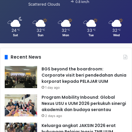
0.8 km/h
Scattered Clouds
24
32
32
33
32
℃
℃
℃
℃
℃
Sat
Sun
Mon
Tue
Wed
Recent News
BGS beyond the boardroom:
Corporate visit beri pendedahan dunia
korporat kepada PELAJAR UUM
1 day ago
Program Mobility Inbound: Global
Nexus USU x UUM 2026 perkukuh sinergi
akademik dan budaya serantau
2 days ago
Keluarga angkat JAKSIN 2026 erat
hubungan Pelajar Inasis TNB UUM