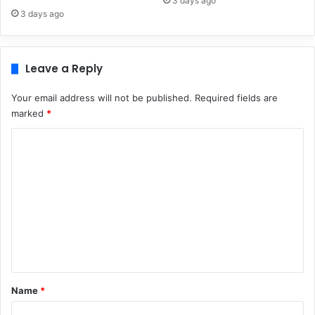
3 days ago
3 days ago
Leave a Reply
Your email address will not be published.
Required fields are
marked
*
C
o
m
m
e
n
t
*
Name
*