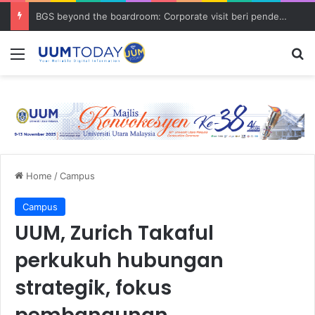
BGS beyond the boardroom: Corporate visit beri pendedahan dunia korporat kepada PELAJAR UUM
Menu
S
Home
/
Campus
Campus
UUM, Zurich Takaful
perkukuh hubungan
strategik, fokus