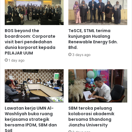
BGS beyond the
TeSCE, STML terima
boardroom: Corporate
kunjungan Hualang
visit beri pendedahan
Renewable Energy Sdn.
dunia korporat kepada
Bhd.
PELAJAR UUM
3 days ago
1 day ago
Lawatan kerja UMN Al-
SBM teroka peluang
Washliyah buka ruang
kolaborasi akademik
kerjasama strategik
bersama Shandong
bersama IPDM, SBM dan
Jianzhu University
SoE