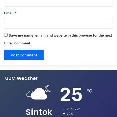
Email
*
Save my name, email, and website in this browser for the next
time I comment.
UUM Weather
25
℃
Sintok
25º - 22º
72%