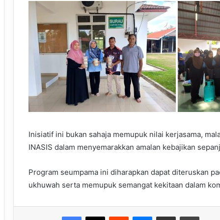
Inisiatif ini bukan sahaja memupuk nilai kerjasama, m
INASIS dalam menyemarakkan amalan kebajikan sepanja
Program seumpama ini diharapkan dapat diteruskan p
ukhuwah serta memupuk semangat kekitaan dalam komu
Facebook
X
Reddit
Messenger
Share via Email
Print