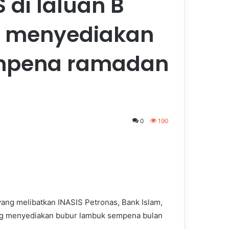
 di laluan B
g menyediakan
mpena ramadan
0
190
yang melibatkan INASIS Petronas, Bank Islam,
ng menyediakan bubur lambuk sempena bulan