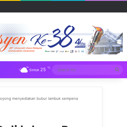
R UUM
℃
25
Sea
Sintok
for
g-royong menyediakan bubur lambuk sempena