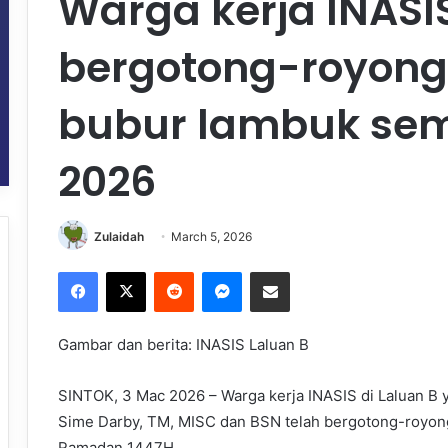
Warga kerja INASIS
bergotong-royon
bubur lambuk se
2026
Zulaidah
March 5, 2026
Facebook
X
Reddit
Messenger
Share via Email
Gambar dan berita: INASIS Laluan B
SINTOK, 3 Mac 2026 – Warga kerja INASIS di Laluan B 
Sime Darby, TM, MISC dan BSN telah bergotong-royo
Ramadan 1447H.