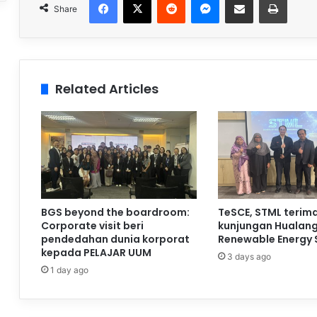
Share
Related Articles
BGS beyond the boardroom:
TeSCE, STML terim
Corporate visit beri
kunjungan Hualan
pendedahan dunia korporat
Renewable Energy 
kepada PELAJAR UUM
3 days ago
1 day ago