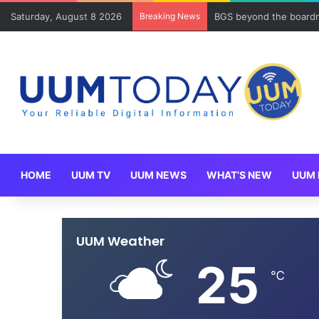
Saturday, August 8 2026
Breaking News
BGS beyond the boardr
HOME
UUM TV
UUM NEWS
WHAT’S NEW
UUM 
UUM Weather
25
℃