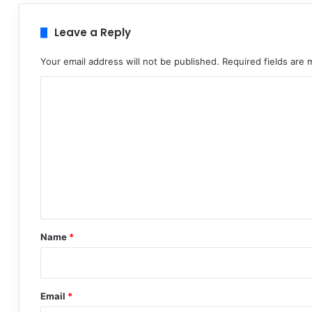
Leave a Reply
Your email address will not be published.
Required fields are
C
o
m
m
e
n
t
*
Name
*
Email
*