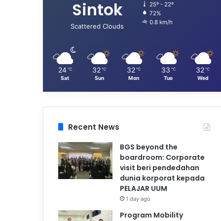
Sintok
25º - 22º
72%
0.8 km/h
Scattered Clouds
24
32
32
33
32
℃
℃
℃
℃
℃
Sat
Sun
Mon
Tue
Wed
Recent News
BGS beyond the
boardroom: Corporate
visit beri pendedahan
dunia korporat kepada
PELAJAR UUM
1 day ago
Program Mobility