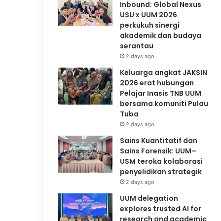
Inbound: Global Nexus
USU x UUM 2026
perkukuh sinergi
akademik dan budaya
serantau
2 days ago
Keluarga angkat JAKSIN
2026 erat hubungan
Pelajar Inasis TNB UUM
bersama komuniti Pulau
Tuba
2 days ago
Sains Kuantitatif dan
Sains Forensik: UUM–
USM teroka kolaborasi
penyelidikan strategik
2 days ago
UUM delegation
explores trusted AI for
research and academic