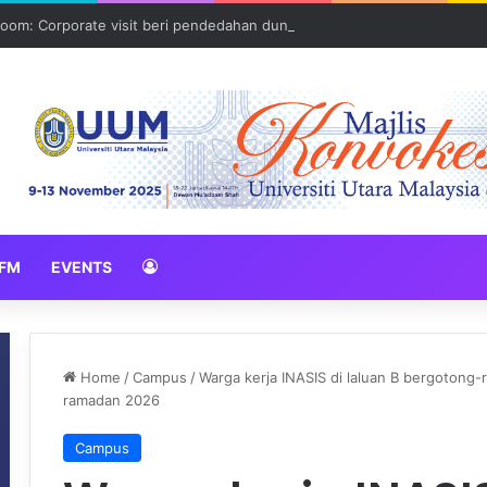
oom: Corporate visit beri pendedahan dunia korporat kepada PELAJA
FM
EVENTS
Home
/
Campus
/
Warga kerja INASIS di laluan B bergoton
ramadan 2026
Campus