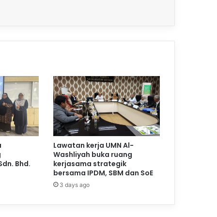
a
Lawatan kerja UMN Al-
g
Washliyah buka ruang
Sdn. Bhd.
kerjasama strategik
bersama IPDM, SBM dan SoE
3 days ago