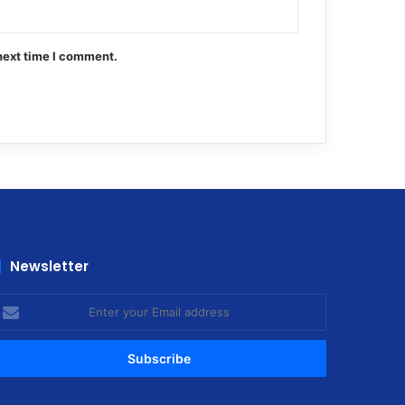
next time I comment.
Newsletter
nter
our
mail
ddress