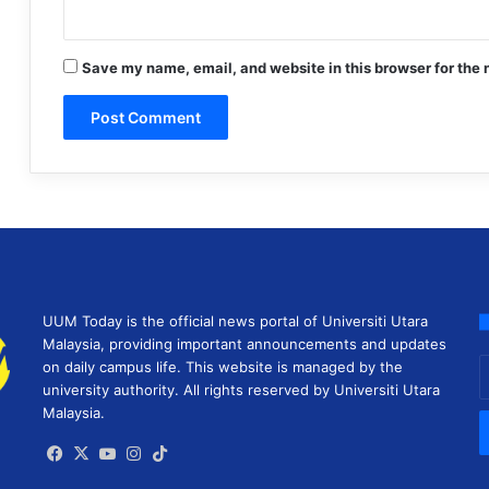
Save my name, email, and website in this browser for the 
UUM Today is the official news portal of Universiti Utara
Malaysia, providing important announcements and updates
E
on daily campus life. This website is managed by the
y
university authority. All rights reserved by Universiti Utara
E
Malaysia.
a
Facebook
X
YouTube
Instagram
TikTok