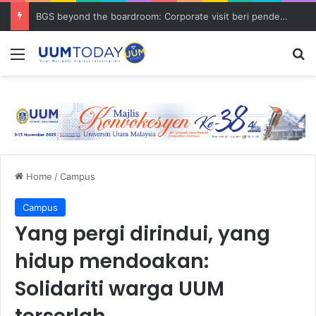
BGS beyond the boardroom: Corporate visit beri pendedahan dunia korporat kepada PELAJAR UUM
Menu
S
Home
/
Campus
Campus
Yang pergi dirindui, yang
hidup mendoakan:
Solidariti warga UUM