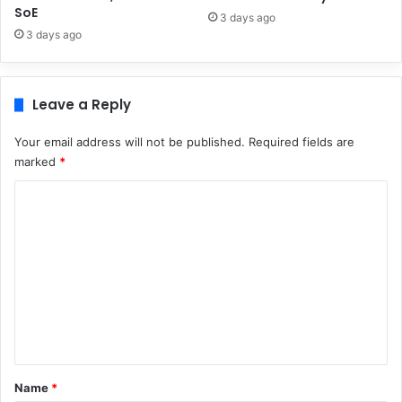
SoE
3 days ago
3 days ago
Leave a Reply
Your email address will not be published.
Required fields are
marked
*
C
o
m
m
e
n
t
*
Name
*