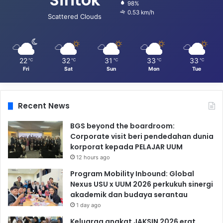
98%
0.53 km/h
Scattered Clouds
22
32
31
33
33
℃
℃
℃
℃
℃
Fri
Sat
Sun
Mon
Tue
Recent News
BGS beyond the boardroom:
Corporate visit beri pendedahan dunia
korporat kepada PELAJAR UUM
12 hours ago
Program Mobility Inbound: Global
Nexus USU x UUM 2026 perkukuh sinergi
akademik dan budaya serantau
1 day ago
Keluarga angkat JAKSIN 2026 erat