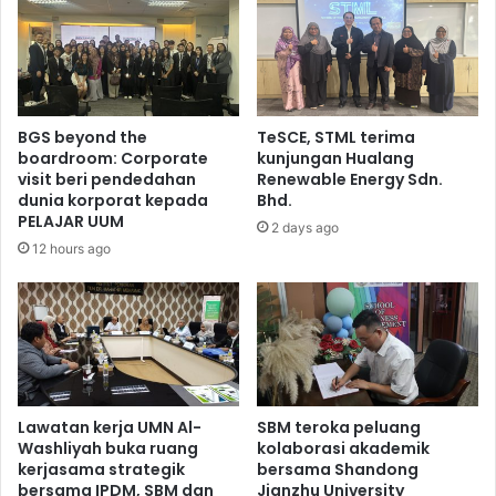
BGS beyond the
TeSCE, STML terima
boardroom: Corporate
kunjungan Hualang
visit beri pendedahan
Renewable Energy Sdn.
dunia korporat kepada
Bhd.
PELAJAR UUM
2 days ago
12 hours ago
Lawatan kerja UMN Al-
SBM teroka peluang
Washliyah buka ruang
kolaborasi akademik
kerjasama strategik
bersama Shandong
bersama IPDM, SBM dan
Jianzhu University