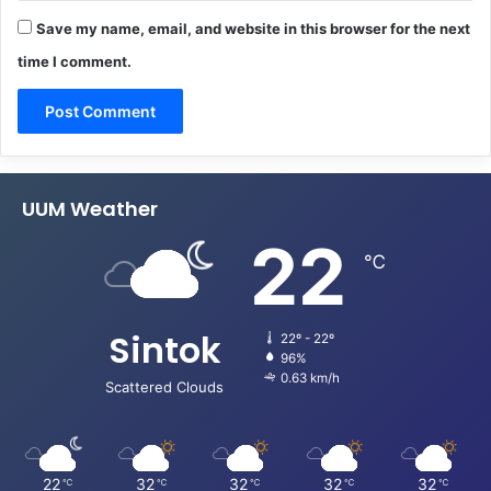
Save my name, email, and website in this browser for the next
time I comment.
UUM Weather
22
℃
Sintok
22º - 22º
96%
0.63 km/h
Scattered Clouds
22
32
32
32
32
℃
℃
℃
℃
℃