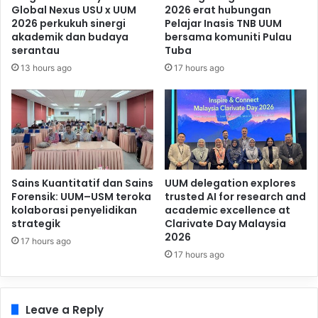
Global Nexus USU x UUM
2026 erat hubungan
2026 perkukuh sinergi
Pelajar Inasis TNB UUM
akademik dan budaya
bersama komuniti Pulau
serantau
Tuba
13 hours ago
17 hours ago
Sains Kuantitatif dan Sains
UUM delegation explores
Forensik: UUM–USM teroka
trusted AI for research and
kolaborasi penyelidikan
academic excellence at
strategik
Clarivate Day Malaysia
2026
17 hours ago
17 hours ago
Leave a Reply