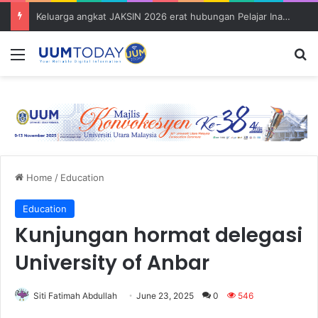
Keluarga angkat JAKSIN 2026 erat hubungan Pelajar Inasis TNB UUM bersama komuniti Pulau Tuba
Menu
S
Home
/
Education
Education
Kunjungan hormat delegasi
University of Anbar
Siti Fatimah Abdullah
June 23, 2025
0
546