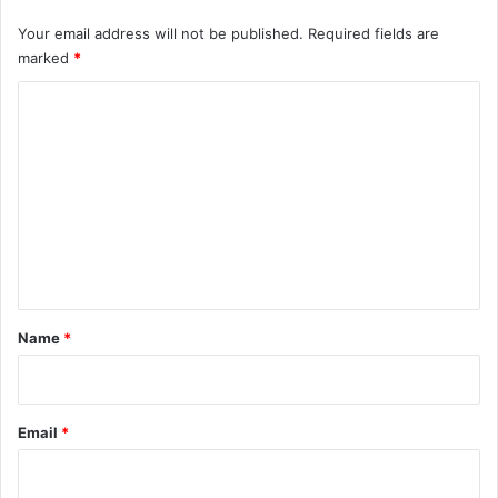
Your email address will not be published.
Required fields are
marked
*
C
o
m
m
e
n
t
*
Name
*
Email
*