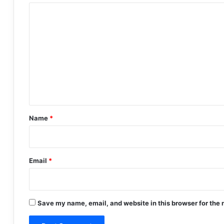
C
o
m
m
e
n
t
*
Name
*
Email
*
Save my name, email, and website in this browser for the 