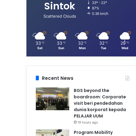
Sintok
33º - 22º
87%
0.36 km/h
Scattered Clouds
33
33
32
32
29
℃
℃
℃
℃
℃
Sat
Sun
Mon
Tue
Wed
Recent News
BGS beyond the
boardroom: Corporate
visit beri pendedahan
dunia korporat kepada
PELAJAR UUM
19 hours ago
Program Mobility