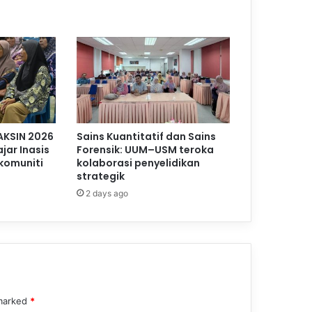
AKSIN 2026
Sains Kuantitatif dan Sains
jar Inasis
Forensik: UUM–USM teroka
komuniti
kolaborasi penyelidikan
strategik
2 days ago
 marked
*