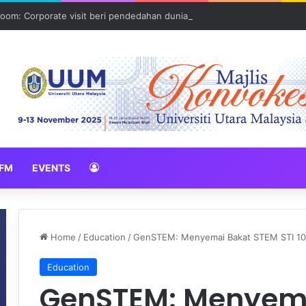
oom: Corporate visit beri pendedahan dunia korporat kepada PELAJA
FM
EVENTS
Home
/
Education
/
GenSTEM: Menyemai Bakat STEM STI 100
Education
GenSTEM: Menyema