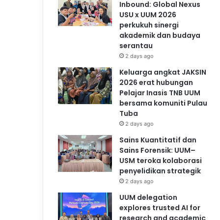
Inbound: Global Nexus
USU x UUM 2026
perkukuh sinergi
akademik dan budaya
serantau
2 days ago
Keluarga angkat JAKSIN
2026 erat hubungan
Pelajar Inasis TNB UUM
bersama komuniti Pulau
Tuba
2 days ago
Sains Kuantitatif dan
Sains Forensik: UUM–
USM teroka kolaborasi
penyelidikan strategik
2 days ago
UUM delegation
explores trusted AI for
research and academic