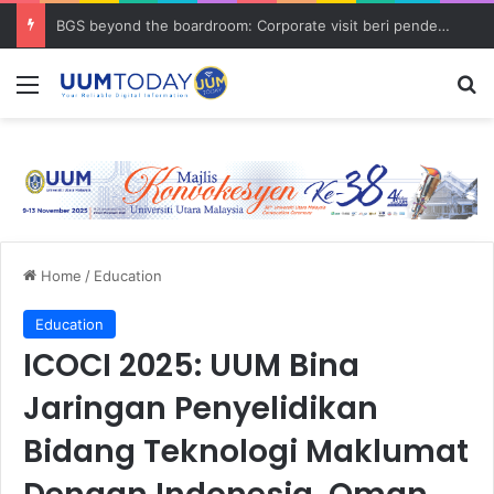
BGS beyond the boardroom: Corporate visit beri pendedahan dunia korporat kepada PELAJAR UUM
Menu
S
Home
/
Education
Education
ICOCI 2025: UUM Bina
Jaringan Penyelidikan
Bidang Teknologi Maklumat