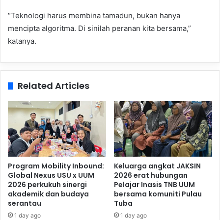
“Teknologi harus membina tamadun, bukan hanya
mencipta algoritma. Di sinilah peranan kita bersama,”
katanya.
Related Articles
Program Mobility Inbound:
Keluarga angkat JAKSIN
Global Nexus USU x UUM
2026 erat hubungan
2026 perkukuh sinergi
Pelajar Inasis TNB UUM
akademik dan budaya
bersama komuniti Pulau
serantau
Tuba
1 day ago
1 day ago