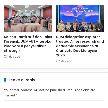
Sains Kuantitatif dan Sains
UUM delegation explores
Forensik: UUM–USM teroka
trusted AI for research and
kolaborasi penyelidikan
academic excellence at
strategik
Clarivate Day Malaysia
2026
1 day ago
1 day ago
Leave a Reply
Your email address will not be published.
Required fields are
marked
*
C