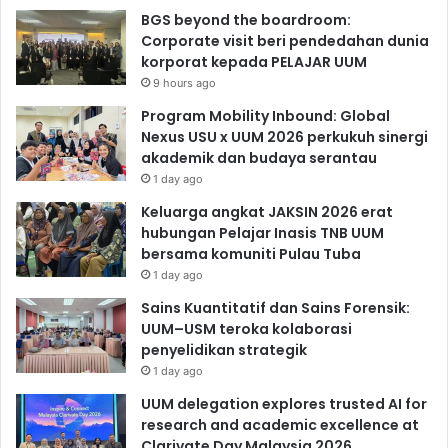
BGS beyond the boardroom:
Corporate visit beri pendedahan dunia
korporat kepada PELAJAR UUM
9 hours ago
Program Mobility Inbound: Global
Nexus USU x UUM 2026 perkukuh sinergi
akademik dan budaya serantau
1 day ago
Keluarga angkat JAKSIN 2026 erat
hubungan Pelajar Inasis TNB UUM
bersama komuniti Pulau Tuba
1 day ago
Sains Kuantitatif dan Sains Forensik:
UUM–USM teroka kolaborasi
penyelidikan strategik
1 day ago
UUM delegation explores trusted AI for
research and academic excellence at
Clarivate Day Malaysia 2026