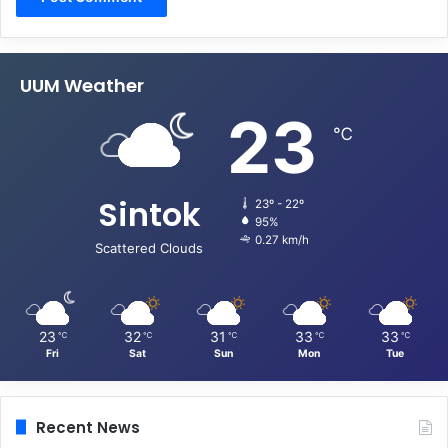
UUM Weather
23
℃
Sintok
23º - 22º
95%
0.27 km/h
Scattered Clouds
23
32
31
33
33
℃
℃
℃
℃
℃
Fri
Sat
Sun
Mon
Tue
Recent News