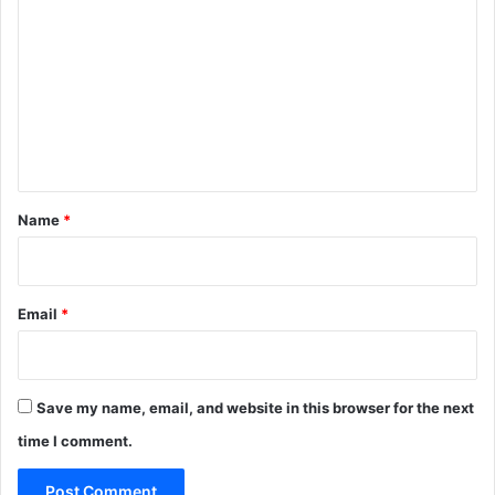
o
m
m
e
n
t
*
Name
*
Email
*
Save my name, email, and website in this browser for the next
time I comment.