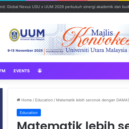
und: Global Nexus USU x UUM 2026 perkukuh sinergi akademik dan bud
FM
EVENTS
Home
/
Education
/
Matematik lebih seronok dengan DAMA
Education
Matematik lebih 