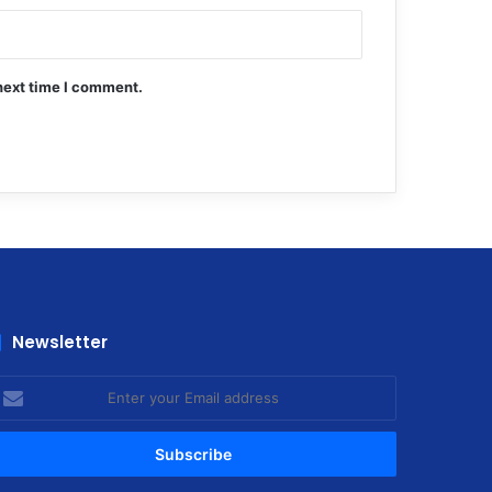
next time I comment.
Newsletter
nter
our
mail
ddress