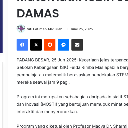
DAMAS
Siti Fatimah Abdullah
June 25, 2025
Facebook
X
Reddit
Messenger
Share via Email
PADANG BESAR, 25 Jun 2025: Keceriaan jelas terpanca
Sekolah Kebangsaan (SK) Felda Rimba Mas apabila be
pembelajaran matematik berasaskan pendekatan STEM 
mereka seawal jam 9 pagi.
Program ini merupakan sebahagian daripada inisiatif S
dan Inovasi (MOSTI) yang bertujuan memupuk minat pel
interaktif dan menyeronokkan.
Program yang diketuai oleh Profesor Madya Dr. Sharmil