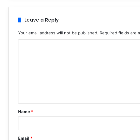
Leave a Reply
Your email address will not be published.
Required fields are
C
o
m
m
e
n
t
*
Name
*
Email
*