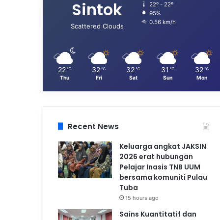
Sintok
22º - 22º
95%
0.56 km/h
Scattered Clouds
22
32
32
31
32
℃
℃
℃
℃
℃
Thu
Fri
Sat
Sun
Mon
Recent News
Keluarga angkat JAKSIN
2026 erat hubungan
Pelajar Inasis TNB UUM
bersama komuniti Pulau
Tuba
15 hours ago
Sains Kuantitatif dan