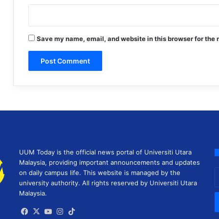
Save my name, email, and website in this browser for the 
UUM Today is the official news portal of Universiti Utara
Malaysia, providing important announcements and updates
E
on daily campus life. This website is managed by the
y
university authority. All rights reserved by Universiti Utara
E
Malaysia.
a
Facebook
X
YouTube
Instagram
TikTok