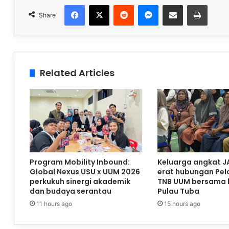
Facebook
X
Reddit
Messenger
Share via Email
Print
Share
Related Articles
Program Mobility Inbound:
Keluarga angkat J
Global Nexus USU x UUM 2026
erat hubungan Pela
perkukuh sinergi akademik
TNB UUM bersama 
dan budaya serantau
Pulau Tuba
11 hours ago
15 hours ago