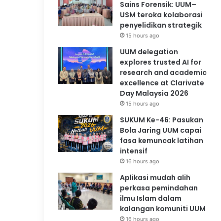
Sains Forensik: UUM–
USM teroka kolaborasi
penyelidikan strategik
15 hours ago
UUM delegation
explores trusted AI for
research and academic
excellence at Clarivate
Day Malaysia 2026
15 hours ago
SUKUM Ke-46: Pasukan
Bola Jaring UUM capai
fasa kemuncak latihan
intensif
16 hours ago
Aplikasi mudah alih
perkasa pemindahan
ilmu Islam dalam
kalangan komuniti UUM
16 hours ago