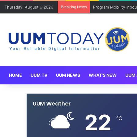
Thursday, August 6 2026
Breaking News
Program Mobility Inbo
HOME
UUM TV
UUM NEWS
WHAT’S NEW
UUM 
UUM Weather
22
℃