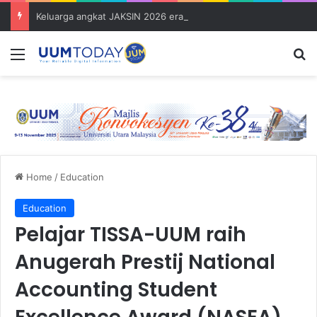
Keluarga angkat JAKSIN 2026 erat hubungan Pelajar Inasis TNB UUM bersama komuniti Pulau Tuba
Menu
S
Home
/
Education
Education
Pelajar TISSA-UUM raih
Anugerah Prestij National
Accounting Student