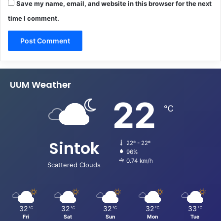
Save my name, email, and website in this browser for the next
time I comment.
UUM Weather
22
℃
Sintok
22º - 22º
96%
0.74 km/h
Scattered Clouds
32
32
32
32
33
℃
℃
℃
℃
℃
Fri
Sat
Sun
Mon
Tue