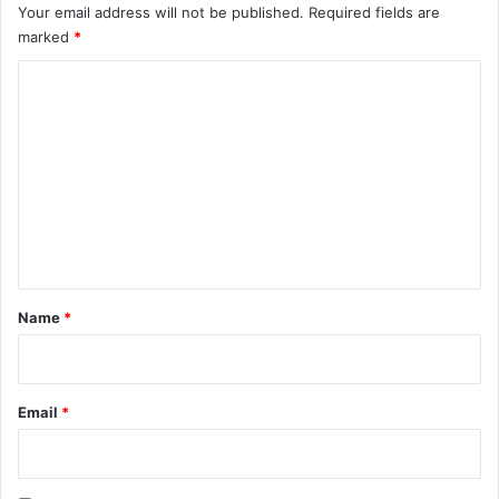
Your email address will not be published.
Required fields are
marked
*
C
o
m
m
e
n
t
*
Name
*
Email
*