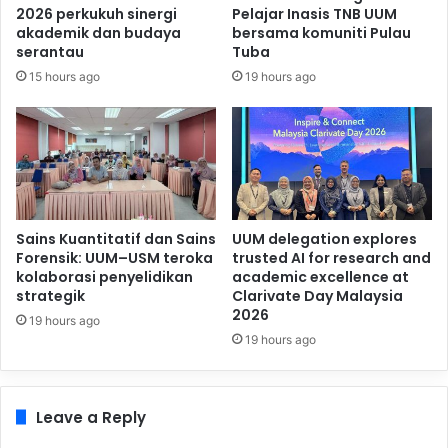
2026 perkukuh sinergi
Pelajar Inasis TNB UUM
akademik dan budaya
bersama komuniti Pulau
serantau
Tuba
15 hours ago
19 hours ago
Sains Kuantitatif dan Sains
UUM delegation explores
Forensik: UUM–USM teroka
trusted AI for research and
kolaborasi penyelidikan
academic excellence at
strategik
Clarivate Day Malaysia
2026
19 hours ago
19 hours ago
Leave a Reply