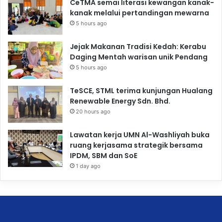
CeTMA semai literasi kewangan kanak-
kanak melalui pertandingan mewarna
5 hours ago
Jejak Makanan Tradisi Kedah: Kerabu
Daging Mentah warisan unik Pendang
5 hours ago
TeSCE, STML terima kunjungan Hualang
Renewable Energy Sdn. Bhd.
20 hours ago
Lawatan kerja UMN Al-Washliyah buka
ruang kerjasama strategik bersama
IPDM, SBM dan SoE
1 day ago