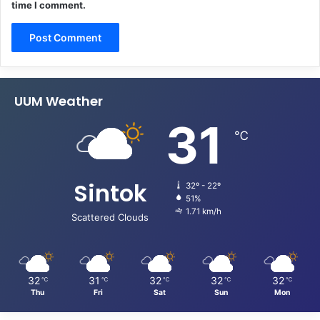
time I comment.
UUM Weather
31
℃
Sintok
32º - 22º
51%
1.71 km/h
Scattered Clouds
32
31
32
32
32
℃
℃
℃
℃
℃
Thu
Fri
Sat
Sun
Mon