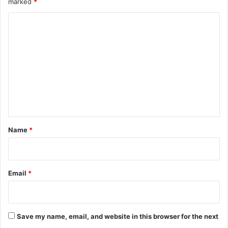
marked
*
C
o
m
m
e
n
t
*
Name
*
Email
*
Save my name, email, and website in this browser for the next