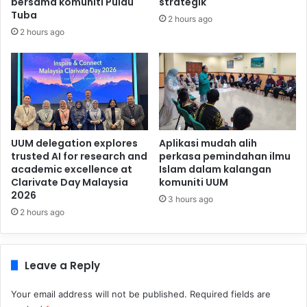
bersama komuniti Pulau
strategik
Tuba
2 hours ago
2 hours ago
UUM delegation explores
Aplikasi mudah alih
trusted AI for research and
perkasa pemindahan ilmu
academic excellence at
Islam dalam kalangan
Clarivate Day Malaysia
komuniti UUM
2026
3 hours ago
2 hours ago
Leave a Reply
Your email address will not be published.
Required fields are