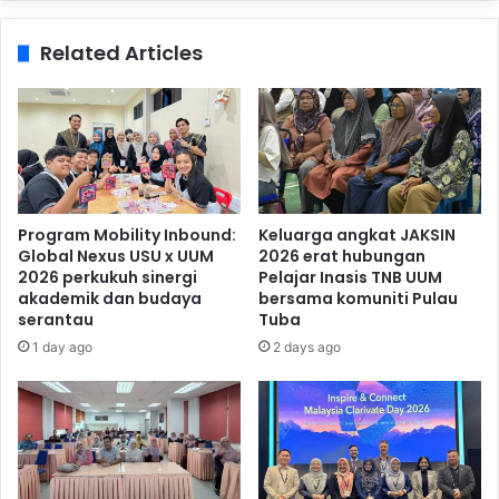
Related Articles
Program Mobility Inbound:
Keluarga angkat JAKSIN
Global Nexus USU x UUM
2026 erat hubungan
2026 perkukuh sinergi
Pelajar Inasis TNB UUM
akademik dan budaya
bersama komuniti Pulau
serantau
Tuba
1 day ago
2 days ago