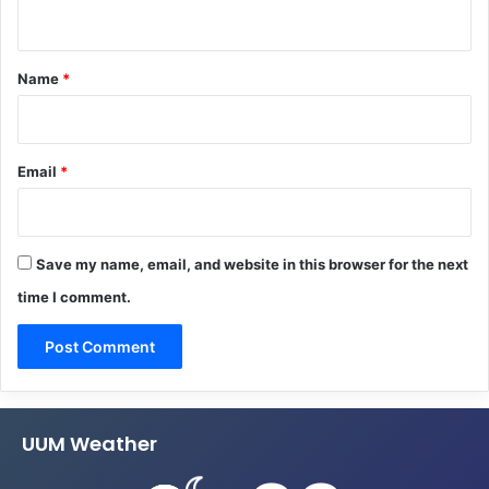
n
t
*
Name
*
Email
*
Save my name, email, and website in this browser for the next
time I comment.
UUM Weather