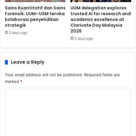
Sains Kuantitatif dan Sains
UUM delegation explores
Forensik: UUM–USM teroka
trusted AI for research and
kolaborasi penyelidikan
academic excellence at
strategik
Clarivate Day Malaysia
2026
2 days ago
2 days ago
Leave a Reply
Your email address will not be published.
Required fields are
marked
*
C
o
m
m
e