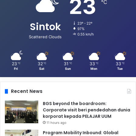
23
℃
Sintok
23º - 22º
97%
0.55 km/h
Scattered Clouds
23
32
31
33
33
℃
℃
℃
℃
℃
Fri
Sat
Sun
Mon
Tue
Recent News
BGS beyond the boardroom:
Corporate visit beri pendedahan dunia
korporat kepada PELAJAR UUM
11 hours ago
Program Mobility Inbound: Global