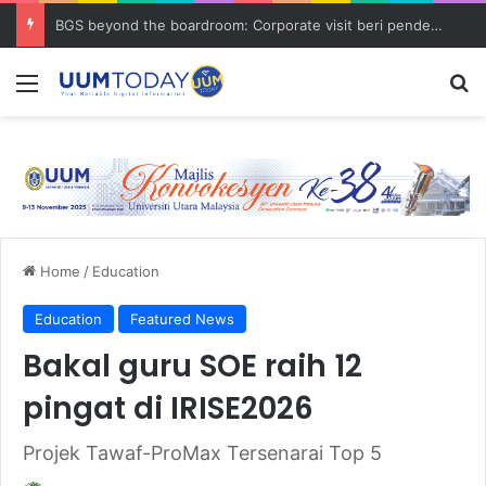
Program Mobility Inbound: Global Nexus USU x UUM 2026 perkukuh sinergi akademik dan budaya serantau
Menu
S
Home
/
Education
Education
Featured News
Bakal guru SOE raih 12
pingat di IRISE2026
Projek Tawaf-ProMax Tersenarai Top 5