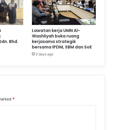
a
Lawatan kerja UMN Al-
g
Washliyah buka ruang
Sdn. Bhd.
kerjasama strategik
bersama IPDM, SBM dan SoE
2 days ago
 marked
*