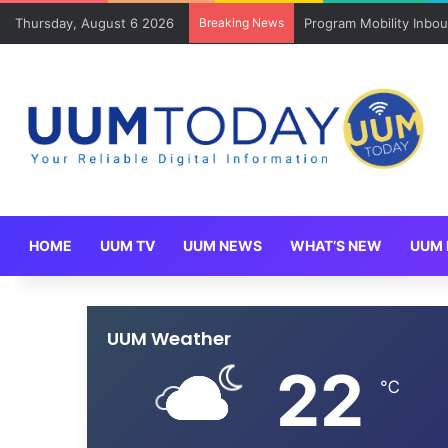
Thursday, August 6 2026
Breaking News
Program Mobility Inbo
HOME
UUM TV
UUM NEWS
WHAT’S NEW
UUM 
UUM Weather
22
℃