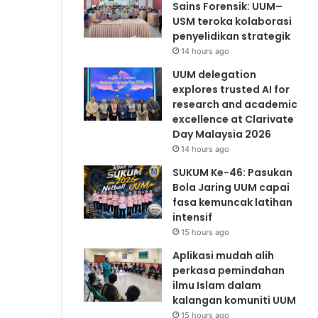
Sains Forensik: UUM–
USM teroka kolaborasi
penyelidikan strategik
14 hours ago
UUM delegation
explores trusted AI for
research and academic
excellence at Clarivate
Day Malaysia 2026
14 hours ago
SUKUM Ke-46: Pasukan
Bola Jaring UUM capai
fasa kemuncak latihan
intensif
15 hours ago
Aplikasi mudah alih
perkasa pemindahan
ilmu Islam dalam
kalangan komuniti UUM
15 hours ago