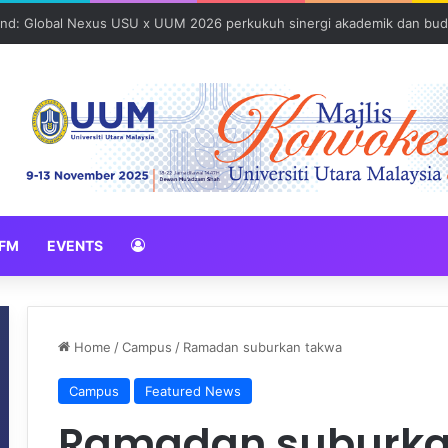
und: Global Nexus USU x UUM 2026 perkukuh sinergi akademik dan bud
FM
EVENTS
Home
/
Campus
/
Ramadan suburkan takwa
Campus
Featured News
Ramadan suburk