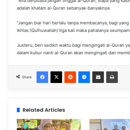
“Bila berpuasa jangan tinggal al-Quran, siapa yang kas
adalah khatam al-Quran sebanyak-banyaknya.
“Jangan biar hari berlalu tanpa membacanya, bagi yang
Ikhlas (Qulhuwallah) tiga kali maka pahalanya seumpa
Justeru, beri sedikit waktu bagi mengingati al-Quran y
dalam kubur nanti al-Quran akan mengingati dan memb
Facebook
X
Reddit
Messenger
Share via Email
Print
Share
Related Articles