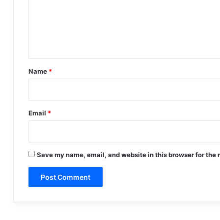
m
e
n
t
*
Name
*
Email
*
Save my name, email, and website in this browser for the 