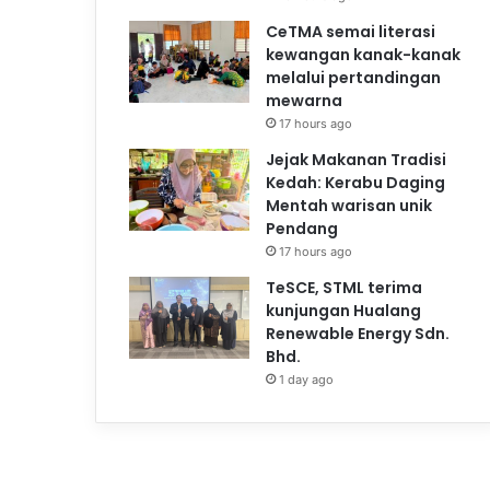
CeTMA semai literasi
kewangan kanak-kanak
melalui pertandingan
mewarna
17 hours ago
Jejak Makanan Tradisi
Kedah: Kerabu Daging
Mentah warisan unik
Pendang
17 hours ago
TeSCE, STML terima
kunjungan Hualang
Renewable Energy Sdn.
Bhd.
1 day ago