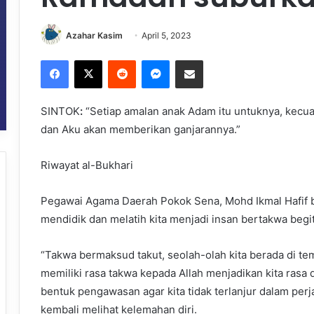
Azahar Kasim
April 5, 2023
Facebook
X
Reddit
Messenger
Share via Email
SINTOK
:
“Setiap amalan anak Adam itu untuknya, kecua
dan Aku akan memberikan ganjarannya.”
Riwayat al-Bukhari
Pegawai Agama Daerah Pokok Sena, Mohd Ikmal Hafif b
mendidik dan melatih kita menjadi insan bertakwa begi
“Takwa bermaksud takut, seolah-olah kita berada di t
memiliki rasa takwa kepada Allah menjadikan kita rasa 
bentuk pengawasan agar kita tidak terlanjur dalam perja
kembali melihat kelemahan diri.