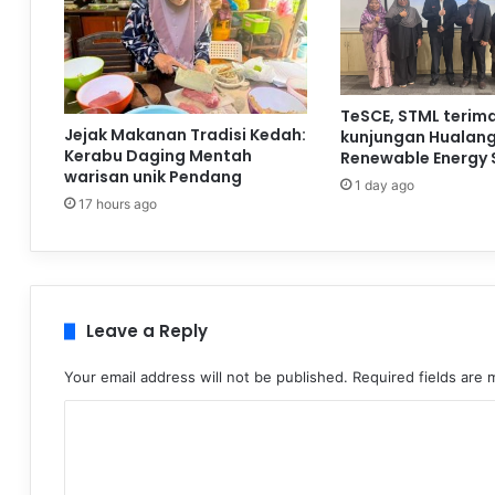
TeSCE, STML terim
Jejak Makanan Tradisi Kedah:
kunjungan Hualan
Kerabu Daging Mentah
Renewable Energy 
warisan unik Pendang
1 day ago
17 hours ago
Leave a Reply
Your email address will not be published.
Required fields are
C
o
m