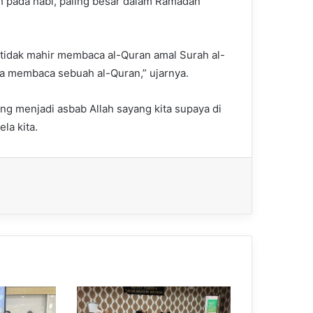
ih pada nabi, paling besar dalam Ramadan
 tidak mahir membaca al-Quran amal Surah al-
ma membaca sebuah al-Quran,” ujarnya.
ang menjadi asbab Allah sayang kita supaya di
ela kita.