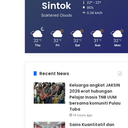
Sintok
22º - 22º
95%
0.34 km/h
Scattered Clouds
22
32
32
31
32
℃
℃
℃
℃
℃
Thu
Fri
Sat
Sun
Mon
Recent News
Keluarga angkat JAKSIN
2026 erat hubungan
Pelajar Inasis TNB UUM
bersama komuniti Pulau
Tuba
14 hours ago
Sains Kuantitatif dan