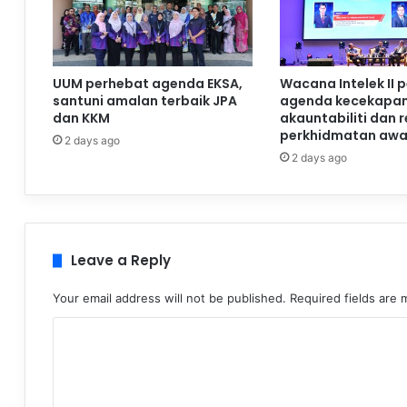
UUM perhebat agenda EKSA,
Wacana Intelek II 
santuni amalan terbaik JPA
agenda kecekapan
dan KKM
akauntabiliti dan 
perkhidmatan aw
2 days ago
2 days ago
Leave a Reply
Your email address will not be published.
Required fields are
C
o
m