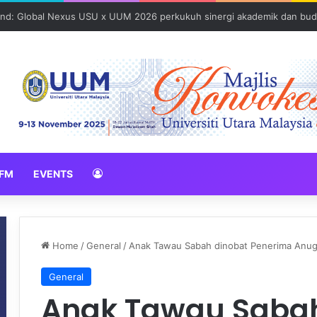
und: Global Nexus USU x UUM 2026 perkukuh sinergi akademik dan bud
FM
EVENTS
Home
/
General
/
Anak Tawau Sabah dinobat Penerima Anuge
General
Anak Tawau Sabah