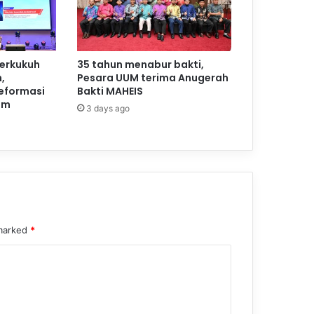
perkukuh
35 tahun menabur bakti,
,
Pesara UUM terima Anugerah
reformasi
Bakti MAHEIS
am
3 days ago
 marked
*