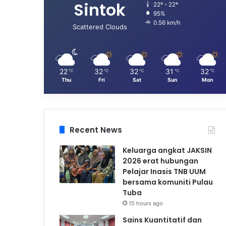
Sintok
22º - 22º
95%
0.56 km/h
Scattered Clouds
22
32
32
31
32
℃
℃
℃
℃
℃
Thu
Fri
Sat
Sun
Mon
Recent News
Keluarga angkat JAKSIN
2026 erat hubungan
Pelajar Inasis TNB UUM
bersama komuniti Pulau
Tuba
15 hours ago
Sains Kuantitatif dan