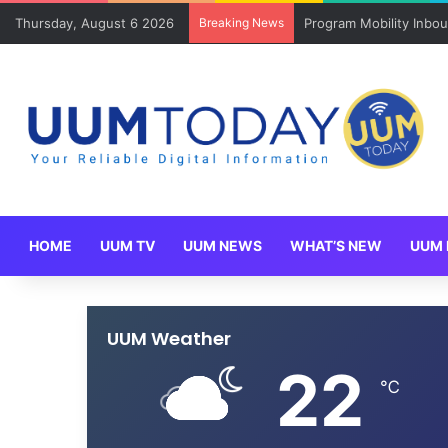
Thursday, August 6 2026
Breaking News
Program Mobility Inbo
HOME
UUM TV
UUM NEWS
WHAT’S NEW
UUM 
UUM Weather
22
℃