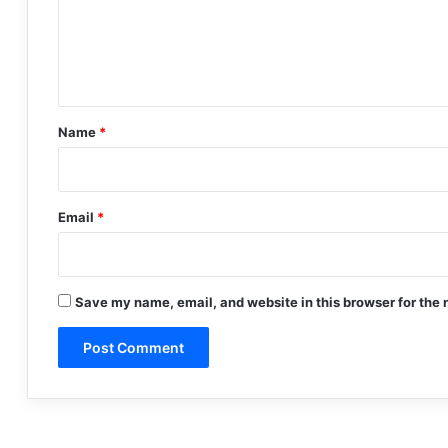
m
e
n
t
*
Name
*
Email
*
Save my name, email, and website in this browser for the 