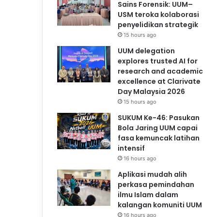
Sains Forensik: UUM–
USM teroka kolaborasi
penyelidikan strategik
15 hours ago
UUM delegation
explores trusted AI for
research and academic
excellence at Clarivate
Day Malaysia 2026
15 hours ago
SUKUM Ke-46: Pasukan
Bola Jaring UUM capai
fasa kemuncak latihan
intensif
16 hours ago
Aplikasi mudah alih
perkasa pemindahan
ilmu Islam dalam
kalangan komuniti UUM
16 hours ago