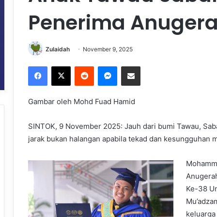
Penerima Anugera
Zulaidah
November 9, 2025
Facebook
X
Reddit
Messenger
Share via Email
Gambar oleh Mohd Fuad Hamid
SINTOK, 9 November 2025: Jauh dari bumi Tawau, Sa
jarak bukan halangan apabila tekad dan kesungguhan m
Mohamma
Anugerah
Ke-38 Un
Mu’adzam
keluarga