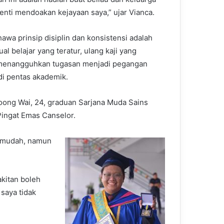
enti mendoakan kejayaan saya,” ujar Vianca.
wa prinsip disiplin dan konsistensi adalah
al belajar yang teratur, ulang kaji yang
k menangguhkan tugasan menjadi pegangan
di pentas akademik.
oong Wai, 24, graduan Sarjana Muda Sains
Pingat Emas Canselor.
n mudah, namun
akitan boleh
saya tidak