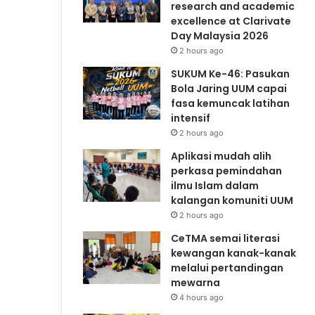
research and academic
excellence at Clarivate
Day Malaysia 2026
2 hours ago
SUKUM Ke-46: Pasukan
Bola Jaring UUM capai
fasa kemuncak latihan
intensif
2 hours ago
Aplikasi mudah alih
perkasa pemindahan
ilmu Islam dalam
kalangan komuniti UUM
2 hours ago
CeTMA semai literasi
kewangan kanak-kanak
melalui pertandingan
mewarna
4 hours ago