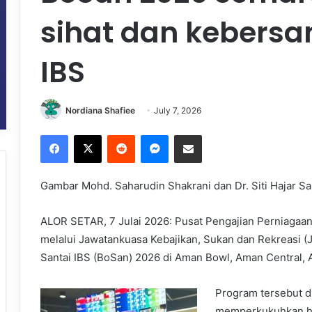
sihat dan kebers
IBS
Nordiana Shafiee
July 7, 2026
Facebook
X
Reddit
Messenger
Share via Email
Gambar Mohd. Saharudin Shakrani dan Dr. Siti Hajar 
ALOR SETAR, 7 Julai 2026: Pusat Pengajian Perniagaan 
melalui Jawatankuasa Kebajikan, Sukan dan Rekreasi 
Santai IBS (BoSan) 2026 di Aman Bowl, Aman Central, Al
Program tersebut d
memperkukuhkan hu