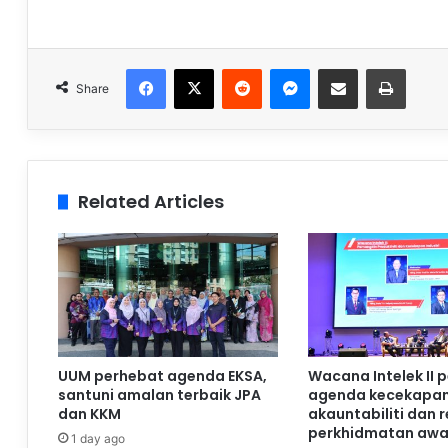
Facebook
X
Reddit
Messenger
Share via Email
Print
Share
Related Articles
UUM perhebat agenda EKSA,
Wacana Intelek II 
santuni amalan terbaik JPA
agenda kecekapan
dan KKM
akauntabiliti dan 
perkhidmatan aw
1 day ago