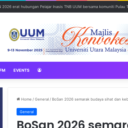
N 2026 erat hubungan Pelajar Inasis TNB UUM bersama komuniti Pulau 
FM
EVENTS
Home
/
General
/
BoSan 2026 semarak budaya sihat dan ke
General
BoSan 2026 sema