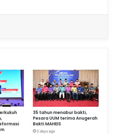
perkukuh
35 tahun menabur bakti,
,
Pesara UUM terima Anugerah
reformasi
Bakti MAHEIS
am
2 days ago