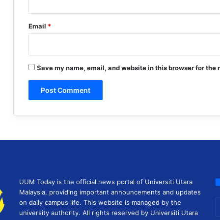
Email
*
Save my name, email, and website in this browser for the 
UUM Today is the official news portal of Universiti Utara
Malaysia, providing important announcements and updates
E
on daily campus life. This website is managed by the
y
university authority. All rights reserved by Universiti Utara