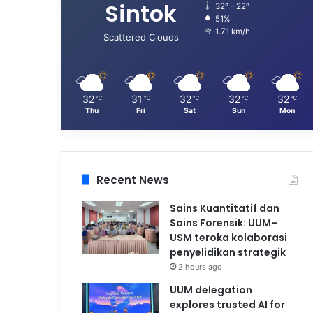
Sintok
32º - 22º
51%
1.71 km/h
Scattered Clouds
32
31
32
32
32
℃
℃
℃
℃
℃
Thu
Fri
Sat
Sun
Mon
Recent News
Sains Kuantitatif dan
Sains Forensik: UUM–
USM teroka kolaborasi
penyelidikan strategik
2 hours ago
UUM delegation
explores trusted AI for