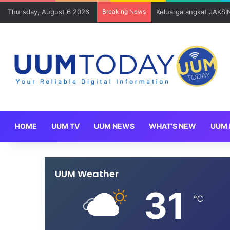
Thursday, August 6 2026
Breaking News
Keluarga angkat JAKSI
HOME
UUM TV
UUM NEWS
WHAT’S NEW
UUM 
UUM Weather
31
℃