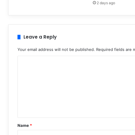
2 days ago
Leave a Reply
Your email address will not be published.
Required fields are
C
o
m
m
e
n
t
*
Name
*