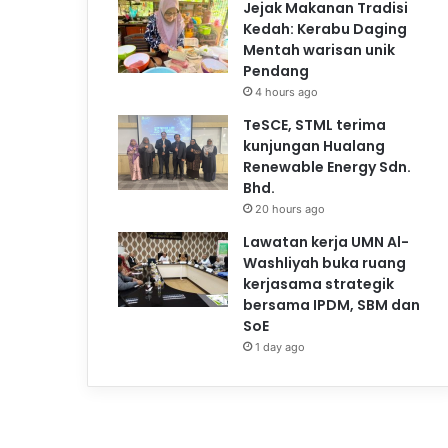
Jejak Makanan Tradisi
Kedah: Kerabu Daging
Mentah warisan unik
Pendang
4 hours ago
TeSCE, STML terima
kunjungan Hualang
Renewable Energy Sdn.
Bhd.
20 hours ago
Lawatan kerja UMN Al-
Washliyah buka ruang
kerjasama strategik
bersama IPDM, SBM dan
SoE
1 day ago