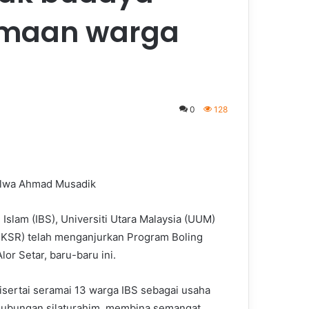
amaan warga
0
128
Salwa Ahmad Musadik
Islam (IBS), Universiti Utara Malaysia (UUM)
(JKSR) telah menganjurkan Program Boling
or Setar, baru-baru ini.
isertai seramai 13 warga IBS sebagai usaha
bungan silaturahim, membina semangat