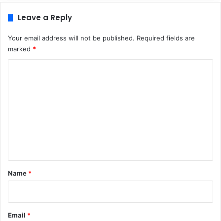
Leave a Reply
Your email address will not be published.
Required fields are
marked
*
C
o
m
m
e
n
t
*
Name
*
Email
*