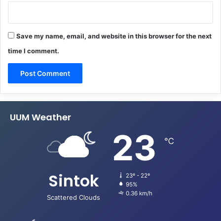
Save my name, email, and website in this browser for the next
time I comment.
UUM Weather
23
℃
Sintok
23º - 22º
95%
0.36 km/h
Scattered Clouds