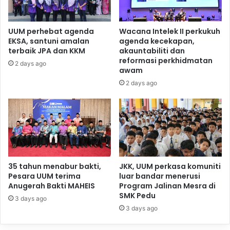
UUM perhebat agenda
Wacana Intelek II perkukuh
EKSA, santuni amalan
agenda kecekapan,
terbaik JPA dan KKM
akauntabiliti dan
reformasi perkhidmatan
2 days ago
awam
2 days ago
35 tahun menabur bakti,
JKK, UUM perkasa komuniti
Pesara UUM terima
luar bandar menerusi
Anugerah Bakti MAHEIS
Program Jalinan Mesra di
SMK Pedu
3 days ago
3 days ago