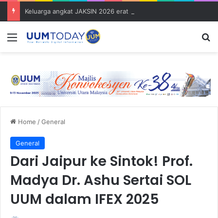
Keluarga angkat JAKSIN 2026 erat hubungan Pelajar Inasis TNB UUM bersama komuniti Pulau Tuba
Menu
S
Home
/
General
General
Dari Jaipur ke Sintok! Prof.
Madya Dr. Ashu Sertai SOL
UUM dalam IFEX 2025