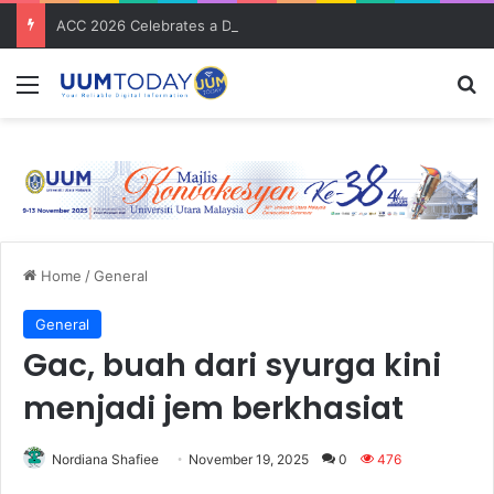
ACC 2026 Celebrates a Decade of Global Exposure and Accounting Excellence
Menu
S
Home
/
General
General
Gac, buah dari syurga kini
menjadi jem berkhasiat
Nordiana Shafiee
November 19, 2025
0
476