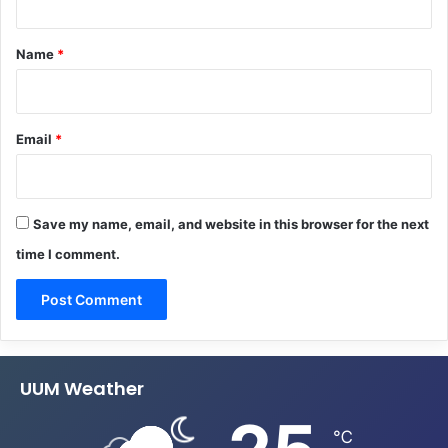
t
*
Name
*
Email
*
Save my name, email, and website in this browser for the next
time I comment.
UUM Weather
℃