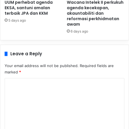
UUM perhebat agenda
Wacana Intelek II perkukuh
EKSA, santuni amalan
agenda kecekapan,
terbaik JPA dan KKM
akauntabiliti dan
reformasi perkhidmatan
5 days ago
awam
6 days ago
Leave a Reply
Your email address will not be published.
Required fields are
marked
*
C
o
m
m
e
n