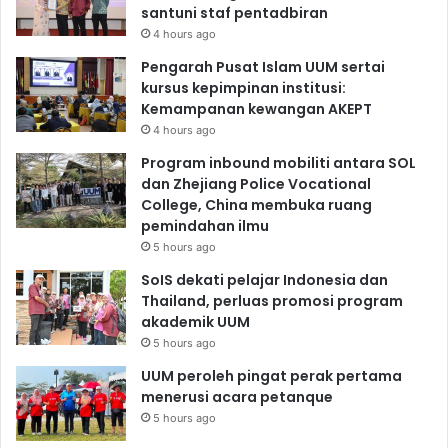
santuni staf pentadbiran
4 hours ago
Pengarah Pusat Islam UUM sertai
kursus kepimpinan institusi:
Kemampanan kewangan AKEPT
4 hours ago
Program inbound mobiliti antara SOL
dan Zhejiang Police Vocational
College, China membuka ruang
pemindahan ilmu
5 hours ago
SoIS dekati pelajar Indonesia dan
Thailand, perluas promosi program
akademik UUM
5 hours ago
UUM peroleh pingat perak pertama
menerusi acara petanque
5 hours ago