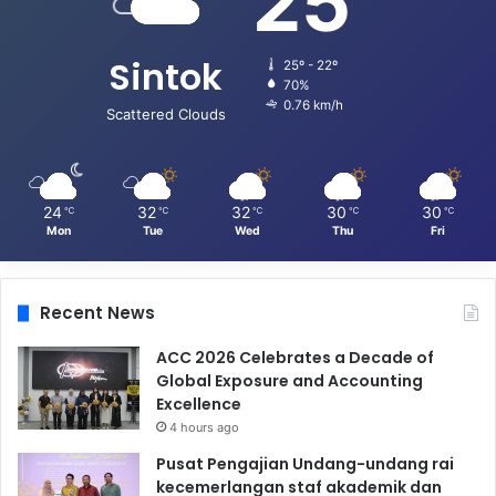
25
Sintok
25º - 22º
70%
0.76 km/h
Scattered Clouds
24
32
32
30
30
℃
℃
℃
℃
℃
Mon
Tue
Wed
Thu
Fri
Recent News
ACC 2026 Celebrates a Decade of
Global Exposure and Accounting
Excellence
4 hours ago
Pusat Pengajian Undang-undang rai
kecemerlangan staf akademik dan