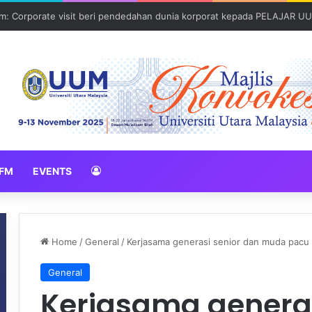
: Global Nexus USU x UUM 2026 perkukuh sinergi akademik dan budaya
FM
EVENTS
Home
/
General
/
Kerjasama generasi senior dan muda pacu 
General
Kerjasama generas