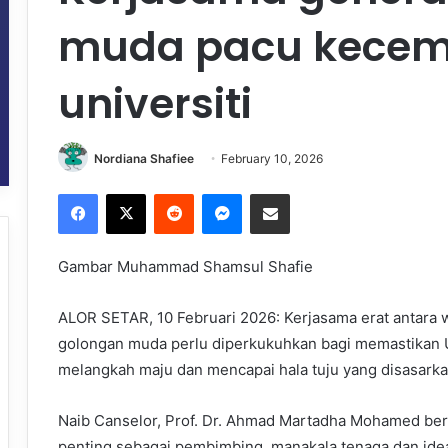
muda pacu kecem
universiti
Nordiana Shafiee
February 10, 2026
Facebook
X
Reddit
Messenger
Share via Email
Gambar Muhammad Shamsul Shafie
ALOR SETAR, 10 Februari 2026: Kerjasama erat antara 
golongan muda perlu diperkukuhkan bagi memastikan Un
melangkah maju dan mencapai hala tuju yang disasarka
Naib Canselor, Prof. Dr. Ahmad Martadha Mohamed berk
penting sebagai pembimbing, manakala tenaga dan id