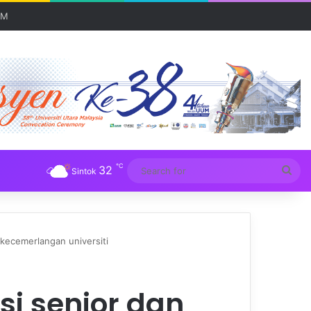
 serantau
℃
32
Sea
Sintok
for
kecemerlangan universiti
i senior dan