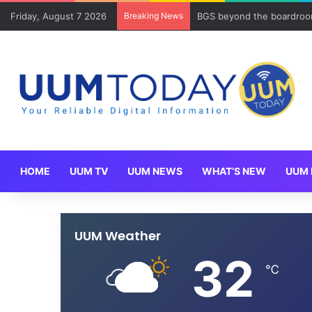
Friday, August 7 2026
Breaking News
Program Mobility Inbound
HOME
UUM TV
UUM NEWS
WHAT’S NEW
UUM 
UUM Weather
32
℃