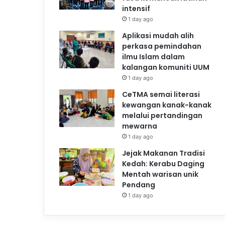
intensif
1 day ago
Aplikasi mudah alih
perkasa pemindahan
ilmu Islam dalam
kalangan komuniti UUM
1 day ago
CeTMA semai literasi
kewangan kanak-kanak
melalui pertandingan
mewarna
1 day ago
Jejak Makanan Tradisi
Kedah: Kerabu Daging
Mentah warisan unik
Pendang
1 day ago