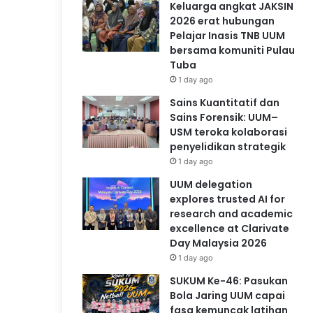
Keluarga angkat JAKSIN
2026 erat hubungan
Pelajar Inasis TNB UUM
bersama komuniti Pulau
Tuba
1 day ago
Sains Kuantitatif dan
Sains Forensik: UUM–
USM teroka kolaborasi
penyelidikan strategik
1 day ago
UUM delegation
explores trusted AI for
research and academic
excellence at Clarivate
Day Malaysia 2026
1 day ago
SUKUM Ke-46: Pasukan
Bola Jaring UUM capai
fasa kemuncak latihan