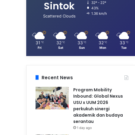
Sintok
32º - 22º
43%
1.36 km/h
Scattered Clouds
31
32
33
32
33
℃
℃
℃
℃
℃
Fri
Sat
Sun
Mon
Tue
Recent News
Program Mobility
Inbound: Global Nexus
USU x UUM 2026
perkukuh sinergi
akademik dan budaya
serantau
1 day ago