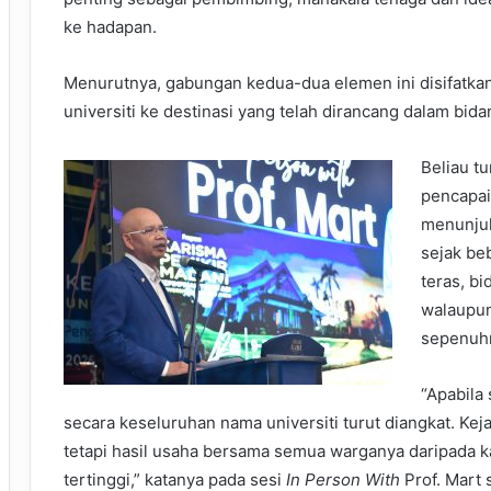
ke hadapan.
Menurutnya, gabungan kedua-dua elemen ini disifatka
universiti ke destinasi yang telah dirancang dalam bida
Beliau t
pencapai
menunju
sejak be
teras, b
walaupun
sepenuh
“Apabila
secara keseluruhan nama universiti turut diangkat. Kej
tetapi hasil usaha bersama semua warganya daripada 
tertinggi,” katanya pada sesi
In Person With
Prof. Mart