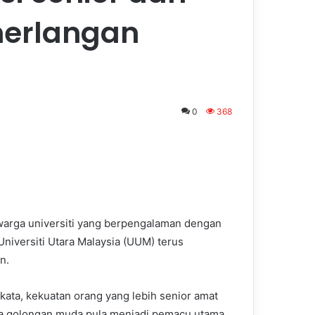
erlangan
0
368
warga universiti yang berpengalaman dengan
iversiti Utara Malaysia (UUM) terus
n.
ata, kekuatan orang yang lebih senior amat
ea golongan muda pula menjadi pemacu utama