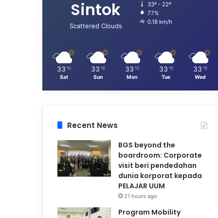
Sintok
33º - 22º
77%
0.18 km/h
Scattered Clouds
33
33
33
33
33
℃
℃
℃
℃
℃
Sat
Sun
Mon
Tue
Wed
Recent News
BGS beyond the
boardroom: Corporate
visit beri pendedahan
dunia korporat kepada
PELAJAR UUM
21 hours ago
Program Mobility