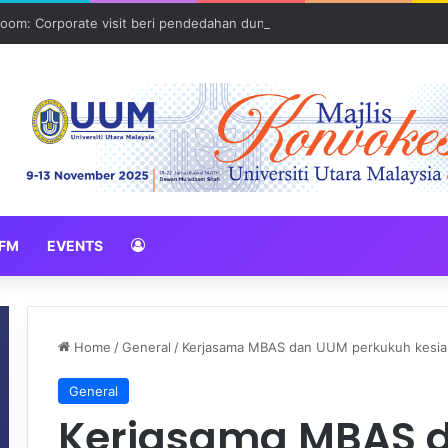
oom: Corporate visit beri pendedahan dunia korporat kepada PELAJA
FM
EVENTS
Home
/
General
/
Kerjasama MBAS dan UUM perkukuh kesiap
General
Kerjasama MBAS 