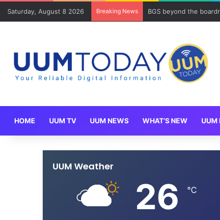
Saturday, August 8 2026
Breaking News
BGS beyond the boardr
HOME
UUM TV
UUM NEWS
WHAT’S NEW
UUM 
UUM Weather
26
℃