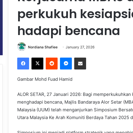
perkukuh kesiaps
hadapi bencana
Nordiana Shafiee
January 27, 2026
Facebook
X
Reddit
Messenger
Share via Email
Gambar Mohd Fuad Hamid
ALOR SETAR, 27 Januari 2026: Bagi memperkukuhkan k
menghadapi bencana, Majlis Bandaraya Alor Setar (MBA
Malaysia (UUM) telah menganjurkan Simposium Bersatu
Utara Malaysia Ke Arah Komuniti Berdaya Tahan 2025 di
Simposium ini menjadi platform strategik yang mengh