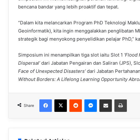
bencana bandar yang lebih proaktif dan tepat.
“Dalam kita melancarkan Program PhD Teknologi Makl
Geoinformatik), kita ingin menggalakkan penglibatan M
strategik bagi menyokong penyelidikan pelajar PhD,” ka
Simposium ini menampilkan tiga slot iaitu Slot 1
‘Flood 
Dispersal’
dari Jabatan Pengairan dan Saliran (JPS), Sl
Face of Unexpected Disasters’
dari Jabatan Pertahanan
Without Borders: A Lifelong Learning Opportunity Abro
Facebook
X
Reddit
Messenger
Share via Email
Print
Share