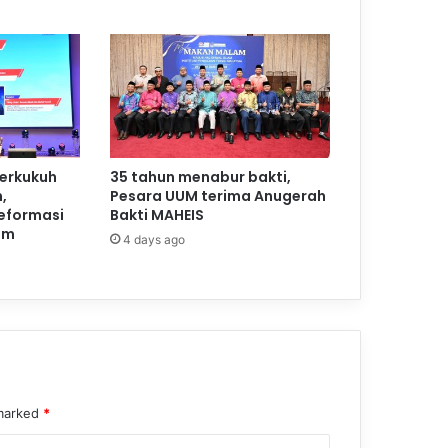
perkukuh
35 tahun menabur bakti,
,
Pesara UUM terima Anugerah
reformasi
Bakti MAHEIS
am
4 days ago
 marked
*