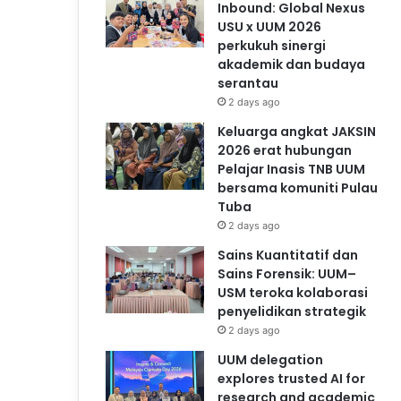
Inbound: Global Nexus
USU x UUM 2026
perkukuh sinergi
akademik dan budaya
serantau
2 days ago
Keluarga angkat JAKSIN
2026 erat hubungan
Pelajar Inasis TNB UUM
bersama komuniti Pulau
Tuba
2 days ago
Sains Kuantitatif dan
Sains Forensik: UUM–
USM teroka kolaborasi
penyelidikan strategik
2 days ago
UUM delegation
explores trusted AI for
research and academic