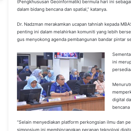
(Pengkhususan Geoinformatik) bermula hari ini sebag
dalam bidang bencana dan spatial,” katanya.
Dr. Nadzman merakamkan ucapan tahniah kepada MB
penting ini dalam melahirkan komuniti yang lebih berse
gus menyokong agenda pembangunan bandar pintar se
Sementar
ini meru
persedia
Menurut
memperka
digital d
bencana 
“Selain menyediakan platform perkongsian ilmu dan 
simposium ini membincangkan peranan teknologi digita