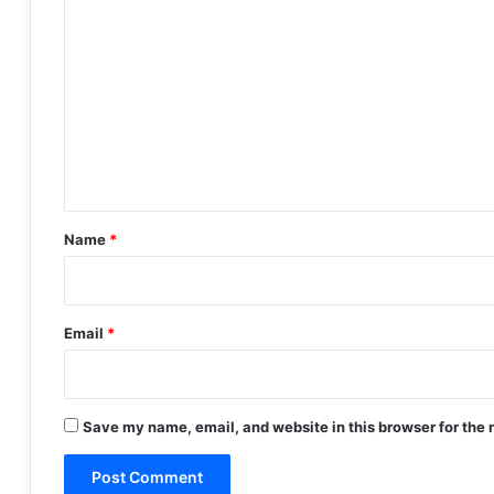
C
o
m
m
e
n
t
*
Name
*
Email
*
Save my name, email, and website in this browser for the 