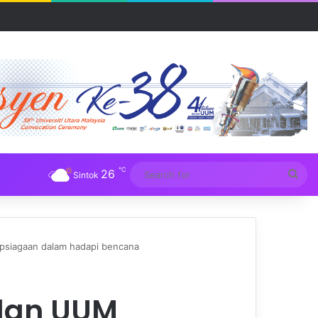
R UUM
℃
26
Sea
Sintok
for
siagaan dalam hadapi bencana
dan UUM