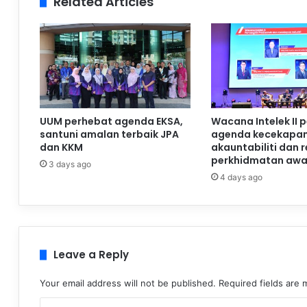
Related Articles
UUM perhebat agenda EKSA,
Wacana Intelek II 
santuni amalan terbaik JPA
agenda kecekapan
dan KKM
akauntabiliti dan 
perkhidmatan aw
3 days ago
4 days ago
Leave a Reply
Your email address will not be published.
Required fields are