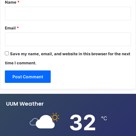
*
Name
*
Email
*
Save my name, email, and website in this browser for the next
time I comment.
UUM Weather
32
℃