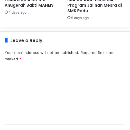
Anugerah Bakti MAHEIS
Program Jalinan Mesra di
SMK Pedu
4 days ago
5 days ago
Leave a Reply
Your email address will not be published.
Required fields are
marked
*
C
o
m
m
e
n
t