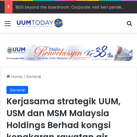
BGS beyond the boardroom: Corporate visit beri pendedahan dunia korporat kepada PELAJAR UUM
Menu
S
Home
/
General
General
Kerjasama strategik UUM,
USM dan MSM Malaysia
Holdings Berhad kongsi