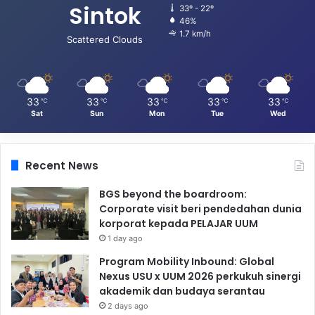
Sintok
33º - 22º
46%
1.7 km/h
Scattered Clouds
33
33
33
33
33
℃
℃
℃
℃
℃
Sat
Sun
Mon
Tue
Wed
Recent News
BGS beyond the boardroom:
Corporate visit beri pendedahan dunia
korporat kepada PELAJAR UUM
1 day ago
Program Mobility Inbound: Global
Nexus USU x UUM 2026 perkukuh sinergi
akademik dan budaya serantau
2 days ago