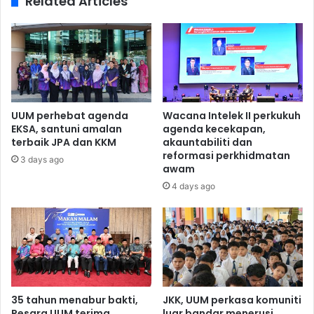
Related Articles
UUM perhebat agenda
Wacana Intelek II perkukuh
EKSA, santuni amalan
agenda kecekapan,
terbaik JPA dan KKM
akauntabiliti dan
reformasi perkhidmatan
3 days ago
awam
4 days ago
35 tahun menabur bakti,
JKK, UUM perkasa komuniti
Pesara UUM terima
luar bandar menerusi