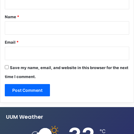
t
*
Name
*
Email
*
Save my name, email, and website in this browser for the next
time I comment.
UUM Weather
℃