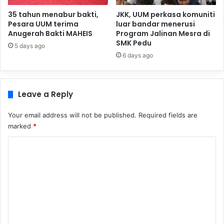
35 tahun menabur bakti,
JKK, UUM perkasa komuniti
Pesara UUM terima
luar bandar menerusi
Anugerah Bakti MAHEIS
Program Jalinan Mesra di
SMK Pedu
5 days ago
6 days ago
Leave a Reply
Your email address will not be published.
Required fields are
marked
*
C
o
m
m
e
n