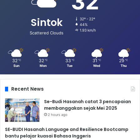
32
Sintok
32º - 22º
44%
1.93 km/h
Scattered Clouds
32
32
33
31
29
℃
℃
℃
℃
℃
Sun
Mon
Tue
Wed
Thu
Recent News
Se-Budi Hasanah catat 3 pencapaian
membanggakan sejak Mei 2025
2 hours ago
SE-BUDI Hasanah Language and Resilience Bootcamp
bantu pelajar kuasai Bahasa Inggeris