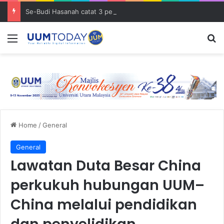
Se-Budi Hasanah catat 3 pencapaian membanggakan sejak Mei 2025
Menu
S
Home
/
General
General
Lawatan Duta Besar China
perkukuh hubungan UUM–
China melalui pendidikan