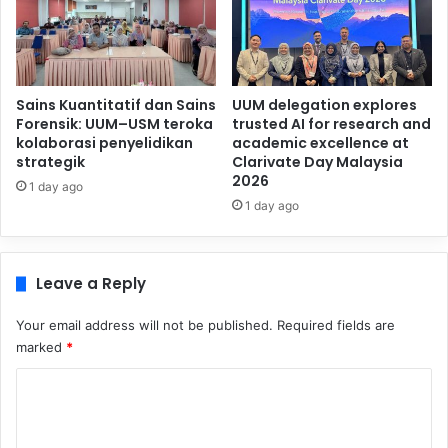
Sains Kuantitatif dan Sains
UUM delegation explores
Forensik: UUM–USM teroka
trusted AI for research and
kolaborasi penyelidikan
academic excellence at
strategik
Clarivate Day Malaysia
2026
1 day ago
1 day ago
Leave a Reply
Your email address will not be published.
Required fields are
marked
*
C
o
m