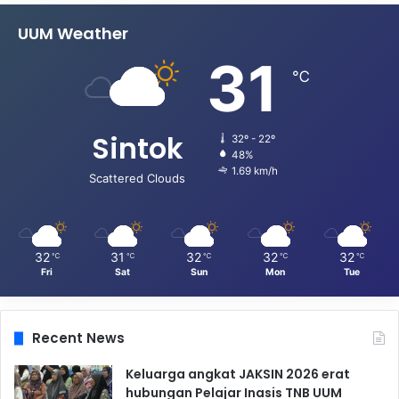
UUM Weather
31
℃
Sintok
32º - 22º
48%
1.69 km/h
Scattered Clouds
32
31
32
32
32
℃
℃
℃
℃
℃
Fri
Sat
Sun
Mon
Tue
Recent News
Keluarga angkat JAKSIN 2026 erat
hubungan Pelajar Inasis TNB UUM