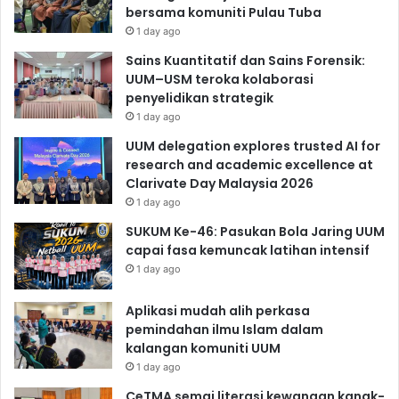
bersama komuniti Pulau Tuba
1 day ago
Sains Kuantitatif dan Sains Forensik:
UUM–USM teroka kolaborasi
penyelidikan strategik
1 day ago
UUM delegation explores trusted AI for
research and academic excellence at
Clarivate Day Malaysia 2026
1 day ago
SUKUM Ke-46: Pasukan Bola Jaring UUM
capai fasa kemuncak latihan intensif
1 day ago
Aplikasi mudah alih perkasa
pemindahan ilmu Islam dalam
kalangan komuniti UUM
1 day ago
CeTMA semai literasi kewangan kanak-