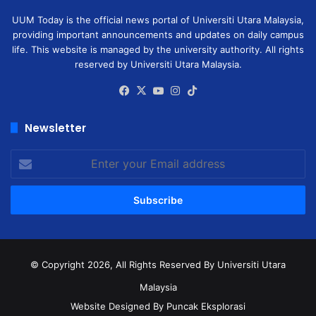
UUM Today is the official news portal of Universiti Utara Malaysia,
providing important announcements and updates on daily campus
life. This website is managed by the university authority. All rights
reserved by Universiti Utara Malaysia.
Facebook
X
YouTube
Instagram
TikTok
Newsletter
Enter
your
Email
address
© Copyright 2026, All Rights Reserved
By Universiti Utara
Malaysia
Website Designed By Puncak Eksplorasi