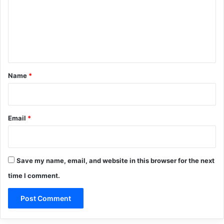
m
e
n
t
*
Name
*
Email
*
Save my name, email, and website in this browser for the next
time I comment.