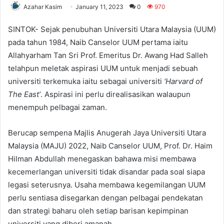
Azahar Kasim
January 11, 2023
0
970
SINTOK- Sejak penubuhan Universiti Utara Malaysia (UUM)
pada tahun 1984, Naib Canselor UUM pertama iaitu
Allahyarham Tan Sri Prof. Emeritus Dr. Awang Had Salleh
telahpun meletak aspirasi UUM untuk menjadi sebuah
universiti terkemuka iaitu sebagai universiti
‘Harvard of
The East’
. Aspirasi ini perlu direalisasikan walaupun
menempuh pelbagai zaman.
Berucap sempena Majlis Anugerah Jaya Universiti Utara
Malaysia (MAJU) 2022, Naib Canselor UUM, Prof. Dr. Haim
Hilman Abdullah menegaskan bahawa misi membawa
kecemerlangan universiti tidak disandar pada soal siapa
legasi seterusnya. Usaha membawa kegemilangan UUM
perlu sentiasa disegarkan dengan pelbagai pendekatan
dan strategi baharu oleh setiap barisan kepimpinan
universiti yang diberi amanah.