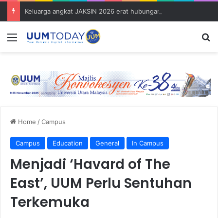
Keluarga angkat JAKSIN 2026 erat hubungan Pelajar Inasis TNB UUM bersama komuniti Pulau Tuba
Menu
Se
Home
/
Campus
Campus
Education
General
In Campus
Menjadi ‘Havard of The
East’, UUM Perlu Sentuhan
Terkemuka