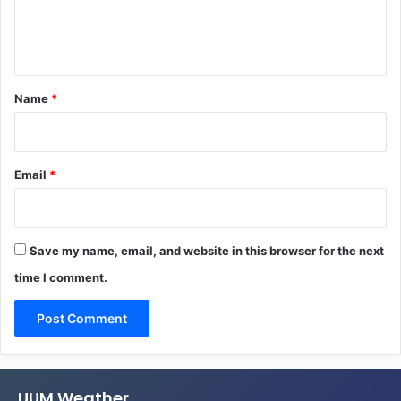
e
n
t
*
Name
*
Email
*
Save my name, email, and website in this browser for the next
time I comment.
UUM Weather