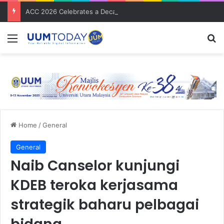
ACC 2026 Celebrates a Decade of Global Exposure and Accounting Excellence
Menu
S
Home
/
General
General
Naib Canselor kunjungi
KDEB teroka kerjasama
strategik baharu pelbagai