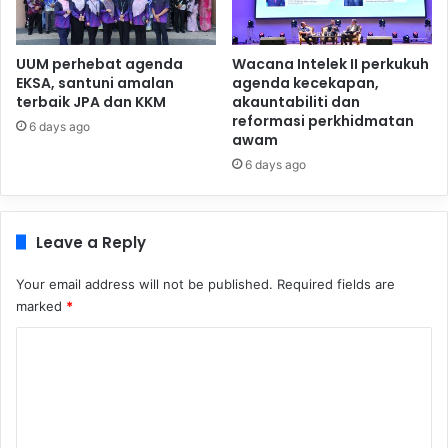
UUM perhebat agenda
Wacana Intelek II perkukuh
EKSA, santuni amalan
agenda kecekapan,
terbaik JPA dan KKM
akauntabiliti dan
reformasi perkhidmatan
6 days ago
awam
6 days ago
Leave a Reply
Your email address will not be published.
Required fields are
marked
*
C
o
m
m