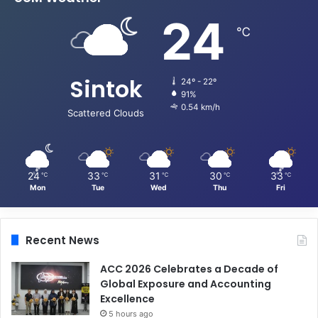
24
℃
Sintok
24º - 22º
91%
0.54 km/h
Scattered Clouds
24
33
31
30
33
℃
℃
℃
℃
℃
Mon
Tue
Wed
Thu
Fri
Recent News
ACC 2026 Celebrates a Decade of
Global Exposure and Accounting
Excellence
5 hours ago