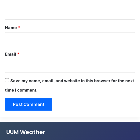
n
t
*
Name
*
Email
*
Save my name, email, and website in this browser for the next
time I comment.
UUM Weather