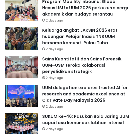
Program Mobility Inbound: Global
Nexus USU x UUM 2026 perkukuh sinergi
akademik dan budaya serantau
2 days ago
Keluarga angkat JAKSIN 2026 erat
hubungan Pelajar Inasis TNB UUM
bersama komuniti Pulau Tuba
2 days ago
Sains Kuantitatif dan Sains Forensik:
UUM–USM teroka kolaborasi
penyelidikan strategik
2 days ago
UUM delegation explores trusted AI for
research and academic excellence at
Clarivate Day Malaysia 2026
2 days ago
SUKUM Ke-46: Pasukan Bola Jaring UUM
capai fasa kemuncak latihan intensif
2 days ago