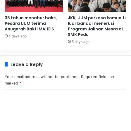
35 tahun menabur bakti,
JKK, UUM perkasa komuniti
Pesara UUM terima
luar bandar menerusi
Anugerah Bakti MAHEIS
Program Jalinan Mesra di
SMK Pedu
4 days ago
5 days ago
Leave a Reply
Your email address will not be published.
Required fields are
marked
*
C
o
m
m
e