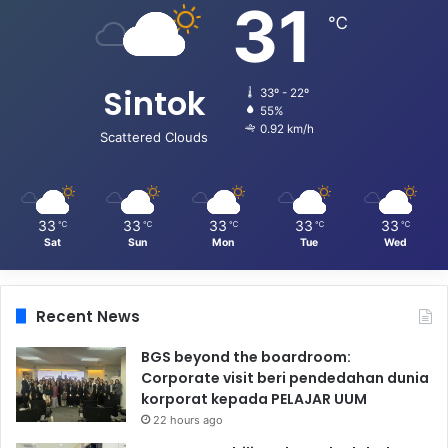
31
℃
Sintok
33º - 22º
55%
0.92 km/h
Scattered Clouds
33
33
33
33
33
℃
℃
℃
℃
℃
Sat
Sun
Mon
Tue
Wed
Recent News
BGS beyond the boardroom:
Corporate visit beri pendedahan dunia
korporat kepada PELAJAR UUM
22 hours ago