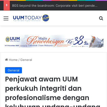
BGS beyond the boardroom: Corporate visit beri pendedahan dunia korporat kepada PELAJAR UUM
Menu
S
Home
/
General
General
Penjawat awam UUM
perkukuh integriti dan
profesionalisme dengan