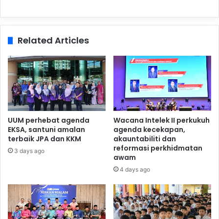
Related Articles
UUM perhebat agenda
Wacana Intelek II perkukuh
EKSA, santuni amalan
agenda kecekapan,
terbaik JPA dan KKM
akauntabiliti dan
reformasi perkhidmatan
3 days ago
awam
4 days ago