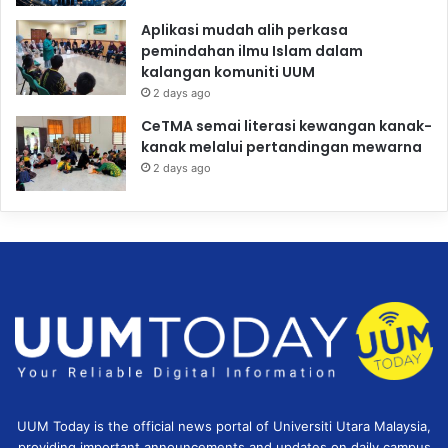
Aplikasi mudah alih perkasa
pemindahan ilmu Islam dalam
kalangan komuniti UUM
2 days ago
CeTMA semai literasi kewangan kanak-
kanak melalui pertandingan mewarna
2 days ago
UUM Today is the official news portal of Universiti Utara Malaysia,
providing important announcements and updates on daily campus