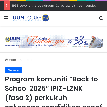
BGS beyond the boardroom: Corporate visit beri pendedahan dunia korporat kepada PELAJAR UUM
Menu
S
Home
/
General
General
Program komuniti “Back to
School 2025” IPIZ–LZNK
(fasa 2) perkukuh