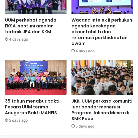
UUM perhebat agenda
Wacana Intelek II perkukuh
EKSA, santuni amalan
agenda kecekapan,
terbaik JPA dan KKM
akauntabiliti dan
reformasi perkhidmatan
4 days ago
awam
4 days ago
35 tahun menabur bakti,
JKK, UUM perkasa komuniti
Pesara UUM terima
luar bandar menerusi
Anugerah Bakti MAHEIS
Program Jalinan Mesra di
SMK Pedu
5 days ago
5 days ago