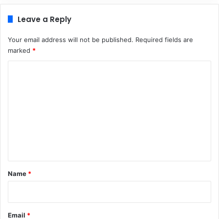
Leave a Reply
Your email address will not be published.
Required fields are
marked
*
C
o
m
m
e
n
t
*
Name
*
Email
*