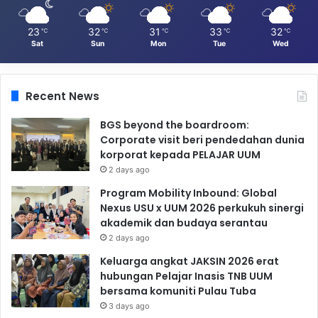
23
32
31
33
32
℃
℃
℃
℃
℃
Sat
Sun
Mon
Tue
Wed
Recent News
BGS beyond the boardroom:
Corporate visit beri pendedahan dunia
korporat kepada PELAJAR UUM
2 days ago
Program Mobility Inbound: Global
Nexus USU x UUM 2026 perkukuh sinergi
akademik dan budaya serantau
2 days ago
Keluarga angkat JAKSIN 2026 erat
hubungan Pelajar Inasis TNB UUM
bersama komuniti Pulau Tuba
3 days ago