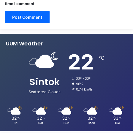
time I comment.
UUM Weather
22
℃
Sintok
22º - 22º
96%
0.74 km/h
Scattered Clouds
32
32
32
32
33
℃
℃
℃
℃
℃
Fri
Sat
Sun
Mon
Tue