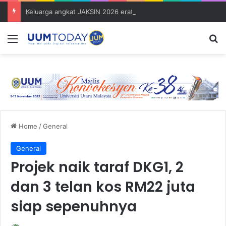
Keluarga angkat JAKSIN 2026 erat hubungan Pelajar Inasis TNB UUM bersama komuniti Pulau Tuba
Menu
S
Home
/
General
General
Projek naik taraf DKG1, 2
dan 3 telan kos RM22 juta
siap sepenuhnya