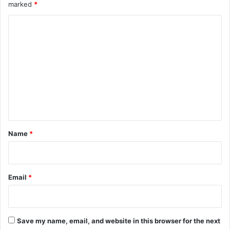
marked
*
C
o
m
m
e
n
t
*
Name
*
Email
*
Save my name, email, and website in this browser for the next