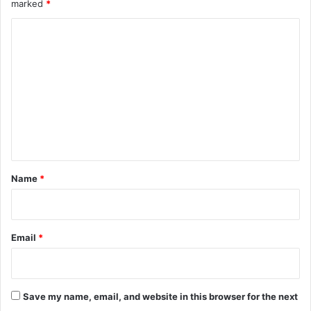
marked
*
C
o
m
m
e
n
t
*
Name
*
Email
*
Save my name, email, and website in this browser for the next