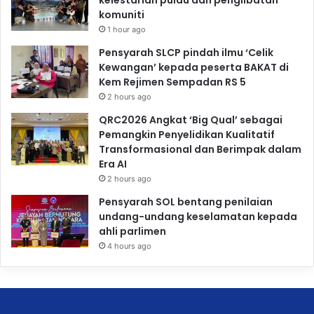
kelestarian pulau dan penglibatan
komuniti
1 hour ago
Pensyarah SLCP pindah ilmu ‘Celik
Kewangan’ kepada peserta BAKAT di
Kem Rejimen Sempadan RS 5
2 hours ago
QRC2026 Angkat ‘Big Qual’ sebagai
Pemangkin Penyelidikan Kualitatif
Transformasional dan Berimpak dalam
Era AI
2 hours ago
Pensyarah SOL bentang penilaian
undang-undang keselamatan kepada
ahli parlimen
4 hours ago