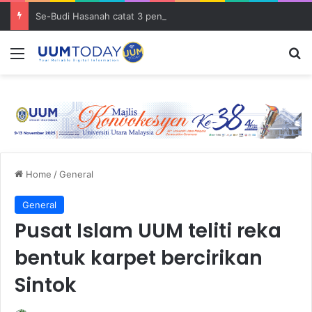
Se-Budi Hasanah catat 3 pencapaian membanggakan sejak Mei 2025
Menu
S
Home
/
General
General
Pusat Islam UUM teliti reka
bentuk karpet bercirikan
Sintok