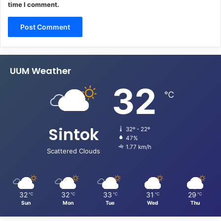
time I comment.
UUM Weather
32
℃
Sintok
32º - 22º
47%
1.77 km/h
Scattered Clouds
32
32
33
31
29
℃
℃
℃
℃
℃
Sun
Mon
Tue
Wed
Thu