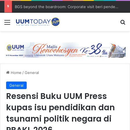
BGS beyond the boardroom: Corporate visit beri pendedahan dunia korporat kepada PELAJAR UUM
Menu
S
Home
/
General
General
Resensi Buku UUM Press
kupas isu pendidikan dan
tsunami politik negara di