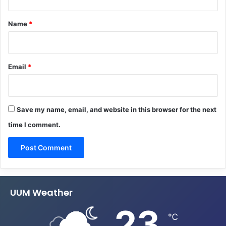
t
*
Name
*
Email
*
Save my name, email, and website in this browser for the next
time I comment.
UUM Weather
23
℃