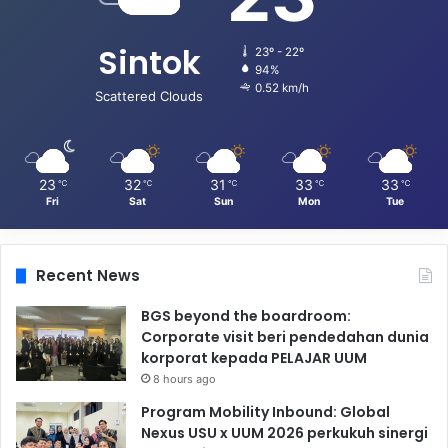
Sintok
23º - 22º
94%
0.52 km/h
Scattered Clouds
23
32
31
33
33
℃
℃
℃
℃
℃
Fri
Sat
Sun
Mon
Tue
Recent News
BGS beyond the boardroom:
Corporate visit beri pendedahan dunia
korporat kepada PELAJAR UUM
8 hours ago
Program Mobility Inbound: Global
Nexus USU x UUM 2026 perkukuh sinergi