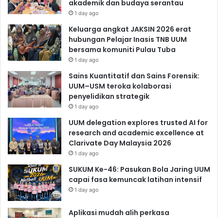
akademik dan budaya serantau
1 day ago
Keluarga angkat JAKSIN 2026 erat
hubungan Pelajar Inasis TNB UUM
bersama komuniti Pulau Tuba
1 day ago
Sains Kuantitatif dan Sains Forensik:
UUM–USM teroka kolaborasi
penyelidikan strategik
1 day ago
UUM delegation explores trusted AI for
research and academic excellence at
Clarivate Day Malaysia 2026
1 day ago
SUKUM Ke-46: Pasukan Bola Jaring UUM
capai fasa kemuncak latihan intensif
1 day ago
Aplikasi mudah alih perkasa