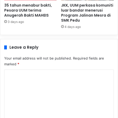
35 tahun menabur bakti,
JKK, UUM perkasa komuniti
Pesara UUM terima
luar bandar menerusi
Anugerah Bakti MAHEIS
Program Jalinan Mesra di
SMK Pedu
3 days ago
4 days ago
Leave a Reply
Your email address will not be published.
Required fields are
marked
*
C
o
m
m
e
n