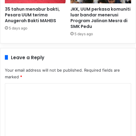
35 tahun menabur bakti,
JKK, UUM perkasa komuniti
Pesara UUM terima
luar bandar menerusi
Anugerah Bakti MAHEIS
Program Jalinan Mesra di
SMK Pedu
5 days ago
5 days ago
Leave a Reply
Your email address will not be published.
Required fields are
marked
*
C
o
m
m
e
n