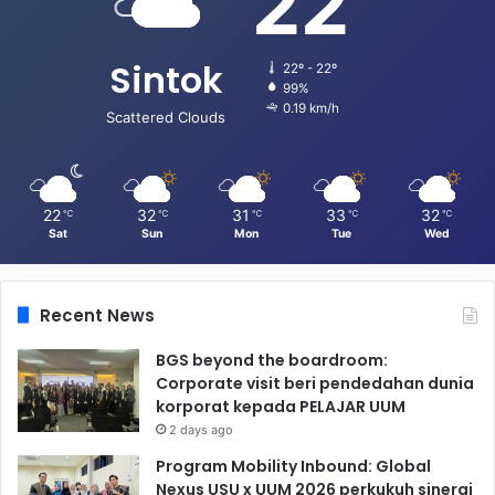
22
Sintok
22º - 22º
99%
0.19 km/h
Scattered Clouds
22
32
31
33
32
℃
℃
℃
℃
℃
Sat
Sun
Mon
Tue
Wed
Recent News
BGS beyond the boardroom:
Corporate visit beri pendedahan dunia
korporat kepada PELAJAR UUM
2 days ago
Program Mobility Inbound: Global
Nexus USU x UUM 2026 perkukuh sinergi