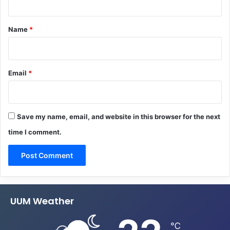
t
*
Name
*
Email
*
Save my name, email, and website in this browser for the next
time I comment.
UUM Weather
℃