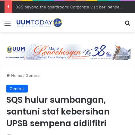
BGS beyond the boardroom: Corporate visit beri pendedahan dunia korporat kepada PELAJAR UUM
Menu
S
Home
/
General
General
SQS hulur sumbangan,
santuni staf kebersihan
UPSB sempena aidilfitri