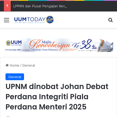
LPPKN dan Pusat Pengajian Kerajaan (SoG) bincang pembentukan ‘Policy Brief’
Menu
S
Home
/
General
General
UPNM dinobat Johan Debat
Perdana Integriti Piala
Perdana Menteri 2025