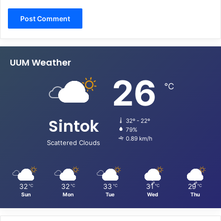
UUM Weather
26
℃
Sintok
32º - 22º
79%
0.89 km/h
Scattered Clouds
32
32
33
31
29
℃
℃
℃
℃
℃
Sun
Mon
Tue
Wed
Thu