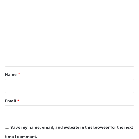
C
o
m
m
e
n
t
*
Name
*
Email
*
Save my name, email, and website in this browser for the next
time I comment.