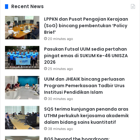
Recent News
LPPKN dan Pusat Pengajian Kerajaan
(SoG) bincang pembentukan ‘Policy
Brief’
20 minutes ago
Pasukan Futsal UUM sedia pertahan
pingat emas di SUKUM Ke-46 UNISZA
2026
25 minutes ago
UUM dan JHEAIK bincang perluasan
Program Pemerkasaan Tadbir Urus
Institusi Pendidikan Islam
30 minutes ago
SQS terima kunjungan penanda aras
UTHM perkukuh kerjasama akademik
dalam bidang sains kuantitatif
38 minutes ago
BGS beyond the boardroom: