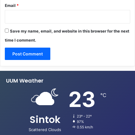
Email
*
Save my name, email, and website in this browser for the next
time I comment.
UUM Weather
23
℃
Sintok
23º - 22º
97%
0.55 km/h
Scattered Clouds