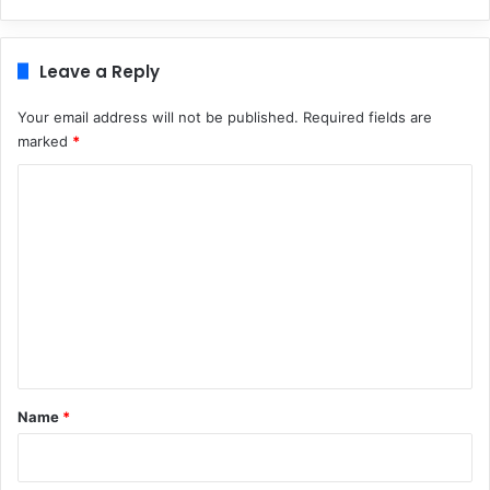
Leave a Reply
Your email address will not be published.
Required fields are
marked
*
C
o
m
m
e
n
t
*
Name
*