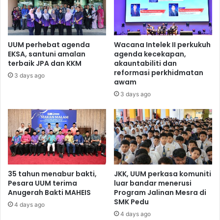
UUM perhebat agenda
Wacana Intelek II perkukuh
EKSA, santuni amalan
agenda kecekapan,
terbaik JPA dan KKM
akauntabiliti dan
reformasi perkhidmatan
3 days ago
awam
3 days ago
35 tahun menabur bakti,
JKK, UUM perkasa komuniti
Pesara UUM terima
luar bandar menerusi
Anugerah Bakti MAHEIS
Program Jalinan Mesra di
SMK Pedu
4 days ago
4 days ago