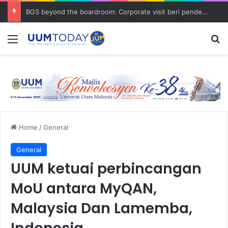
BGS beyond the boardroom: Corporate visit beri pendedahan dunia korporat kepada PELAJAR UUM
Menu
S
Home
/
General
General
UUM ketuai perbincangan
MoU antara MyQAN,
Malaysia Dan Lamemba,