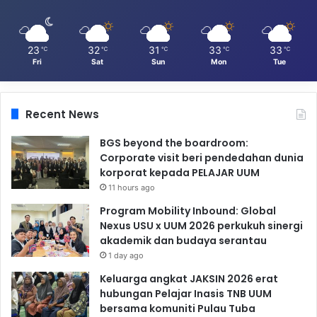
23
32
31
33
33
℃
℃
℃
℃
℃
Fri
Sat
Sun
Mon
Tue
Recent News
BGS beyond the boardroom:
Corporate visit beri pendedahan dunia
korporat kepada PELAJAR UUM
11 hours ago
Program Mobility Inbound: Global
Nexus USU x UUM 2026 perkukuh sinergi
akademik dan budaya serantau
1 day ago
Keluarga angkat JAKSIN 2026 erat
hubungan Pelajar Inasis TNB UUM
bersama komuniti Pulau Tuba