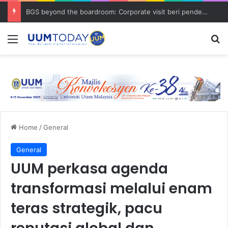
BGS beyond the boardroom: Corporate visit beri pendedahan dunia korporat kepada PELAJAR UUM
Menu
S
Home
/
General
General
UUM perkasa agenda
transformasi melalui enam
teras strategik, pacu