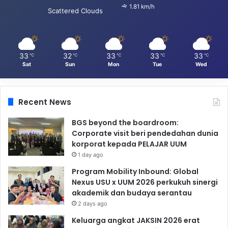
1.81 km/h
Scattered Clouds
33
32
33
33
33
℃
℃
℃
℃
℃
Sat
Sun
Mon
Tue
Wed
Recent News
BGS beyond the boardroom:
Corporate visit beri pendedahan dunia
korporat kepada PELAJAR UUM
1 day ago
Program Mobility Inbound: Global
Nexus USU x UUM 2026 perkukuh sinergi
akademik dan budaya serantau
2 days ago
Keluarga angkat JAKSIN 2026 erat