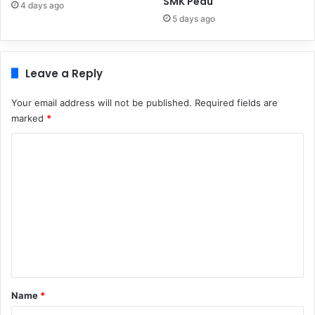
SMK Pedu
4 days ago
5 days ago
Leave a Reply
Your email address will not be published.
Required fields are
marked
*
C
o
m
m
e
n
t
*
Name
*