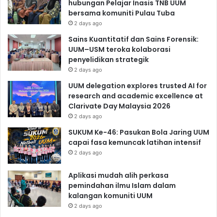
hubungan Pelajar Inasis TNB UUM
bersama komuniti Pulau Tuba
2 days ago
Sains Kuantitatif dan Sains Forensik:
UUM–USM teroka kolaborasi
penyelidikan strategik
2 days ago
UUM delegation explores trusted AI for
research and academic excellence at
Clarivate Day Malaysia 2026
2 days ago
SUKUM Ke-46: Pasukan Bola Jaring UUM
capai fasa kemuncak latihan intensif
2 days ago
Aplikasi mudah alih perkasa
pemindahan ilmu Islam dalam
kalangan komuniti UUM
2 days ago