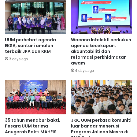
UUM perhebat agenda
Wacana Intelek II perkukuh
EKSA, santuni amalan
agenda kecekapan,
terbaik JPA dan KKM
akauntabiliti dan
reformasi perkhidmatan
3 days ago
awam
4 days ago
35 tahun menabur bakti,
JKK, UUM perkasa komuniti
Pesara UUM terima
luar bandar menerusi
Anugerah Bakti MAHEIS
Program Jalinan Mesra di