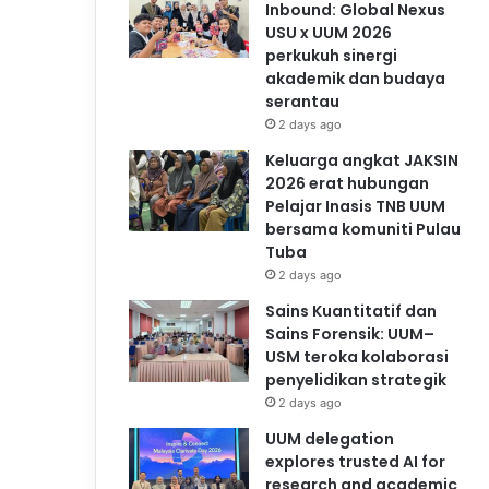
Inbound: Global Nexus
USU x UUM 2026
perkukuh sinergi
akademik dan budaya
serantau
2 days ago
Keluarga angkat JAKSIN
2026 erat hubungan
Pelajar Inasis TNB UUM
bersama komuniti Pulau
Tuba
2 days ago
Sains Kuantitatif dan
Sains Forensik: UUM–
USM teroka kolaborasi
penyelidikan strategik
2 days ago
UUM delegation
explores trusted AI for
research and academic