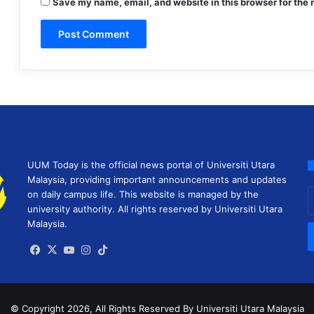
Save my name, email, and website in this browser for the 
UUM Today is the official news portal of Universiti Utara
Malaysia, providing important announcements and updates
E
on daily campus life. This website is managed by the
y
university authority. All rights reserved by Universiti Utara
E
Malaysia.
a
Facebook
X
YouTube
Instagram
TikTok
© Copyright 2026, All Rights Reserved
By Universiti Utara Malaysia