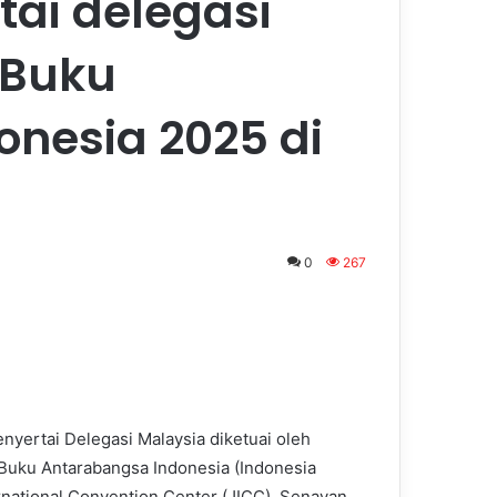
ai delegasi
 Buku
nesia 2025 di
0
267
ertai Delegasi Malaysia diketuai oleh
 Buku Antarabangsa Indonesia (Indonesia
ternational Convention Center (JICC), Senayan