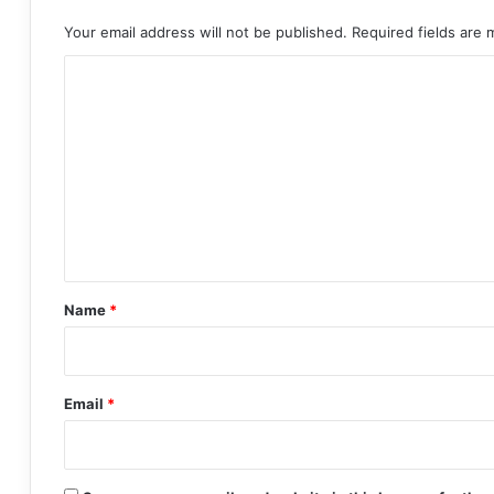
Your email address will not be published.
Required fields are
C
o
m
m
e
n
t
*
Name
*
Email
*