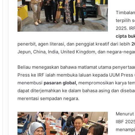
Timbalan
terpilih 
2025. IR
cipta bu
penerbit, agen literasi, dan penggiat kreatif dari lebih
2
Jepun, China, India, United Kingdom, dan negara-nega
Beliau menegaskan bahawa matlamat utama penyerta
Press ke IRF ialah membuka laluan kepada UUM Press 
menembusi
pasaran global
,
mempromosikan karya tem
dapat diterjemahkan ke dalam bahasa asing dan diseba
merentasi sempadan negara.
Menurut 
IIBF 202
menampil