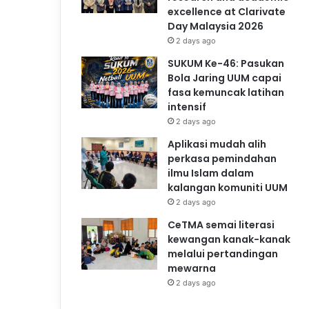
excellence at Clarivate
Day Malaysia 2026
2 days ago
SUKUM Ke-46: Pasukan
Bola Jaring UUM capai
fasa kemuncak latihan
intensif
2 days ago
Aplikasi mudah alih
perkasa pemindahan
ilmu Islam dalam
kalangan komuniti UUM
2 days ago
CeTMA semai literasi
kewangan kanak-kanak
melalui pertandingan
mewarna
2 days ago