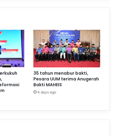
perkukuh
35 tahun menabur bakti,
,
Pesara UUM terima Anugerah
reformasi
Bakti MAHEIS
am
4 days ago