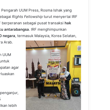
 Pengarah UUM Press, Rosma Ishak yang
sebagai
Rights Fellowship
turut menyertai IRF
F berperanan sebagai pusat transaksi
hak
ku antarabangsa
. IRF menghimpunkan
0 negara
, termasuk Malaysia, Korea Selatan,
ra Arab.
an UUM
untuk
patan agar
rluaskan
penganjur,
5
kan lebih