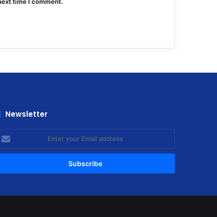
next time I comment.
Newsletter
nter
our
mail
ddress