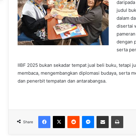
daripada
judul bu
dalam da
disertai 
pameran i
dengan p
serta pen
IIBF 2025 bukan sekadar tempat jual beli buku, tetap
membaca, mengembangkan diplomasi budaya, serta mem
dan penerbit tempatan dan antarabangsa.
Facebook
X
Reddit
Messenger
Share via Email
Print
Share