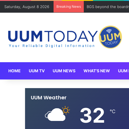
Saturday, August 8 2026
Breaking News
BGS beyond the boardr
HOME
UUM TV
UUM NEWS
WHAT’S NEW
UUM 
UUM Weather
32
℃