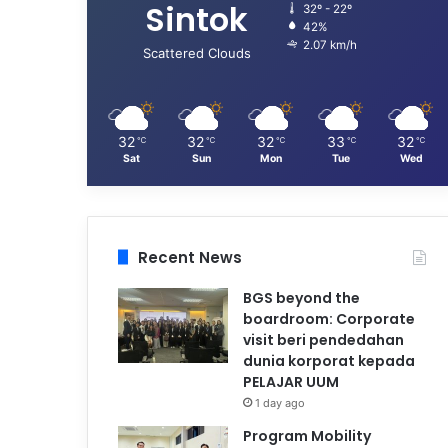
Sintok
32º - 22º
42%
2.07 km/h
Scattered Clouds
32
32
32
33
32
℃
℃
℃
℃
℃
Sat
Sun
Mon
Tue
Wed
Recent News
BGS beyond the
boardroom: Corporate
visit beri pendedahan
dunia korporat kepada
PELAJAR UUM
1 day ago
Program Mobility