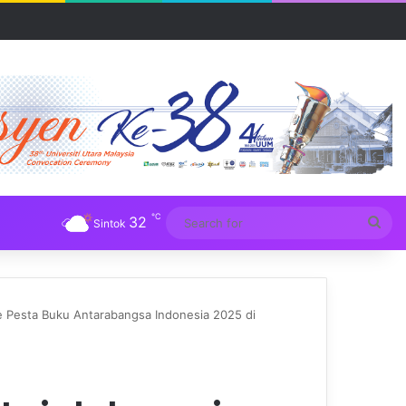
R UUM
℃
32
Sea
Sintok
for
e Pesta Buku Antarabangsa Indonesia 2025 di