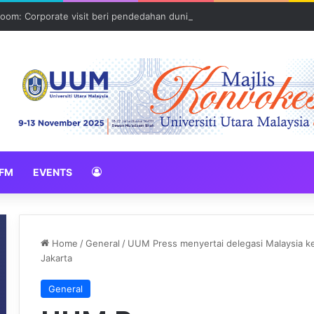
oom: Corporate visit beri pendedahan dunia korporat kepada PELAJA
FM
EVENTS
Home
/
General
/
UUM Press menyertai delegasi Malaysia k
Jakarta
General