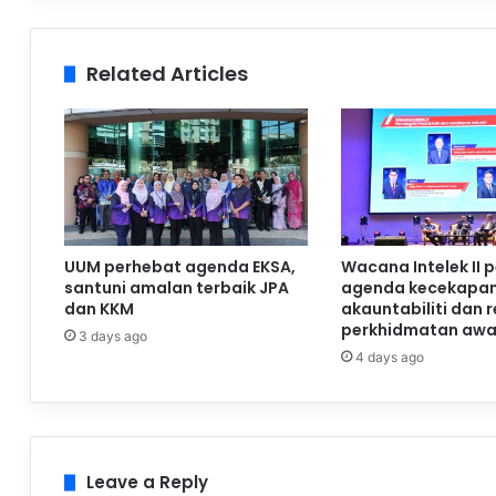
Related Articles
UUM perhebat agenda EKSA,
Wacana Intelek II 
santuni amalan terbaik JPA
agenda kecekapan
dan KKM
akauntabiliti dan 
perkhidmatan aw
3 days ago
4 days ago
Leave a Reply