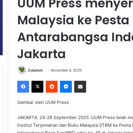
UUM Press menyert
Malaysia ke Pesta
Antarabangsa Indo
Jakarta
Zulaidah
November 4, 2025
Facebook
X
Reddit
Messenger
Share via Email
Gambar oleh UUM Press
JAKARTA, 24-28 September 2025: UUM Press telah meny
Institut Terjemahan dan Buku Malaysia (ITBM ke Pesta
International Book Fair/IIBF) edisi ke-45 di Jakarta In