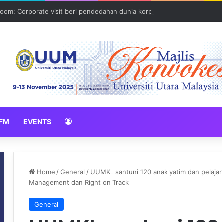
oom: Corporate visit beri pendedahan dunia korporat kepada PELAJA
FM
EVENTS
Home
/
General
/
UUMKL santuni 120 anak yatim dan pelaja
Management dan Right on Track
General