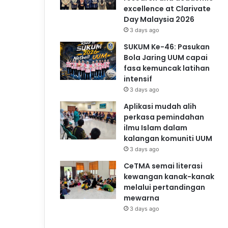
excellence at Clarivate
Day Malaysia 2026
3 days ago
SUKUM Ke-46: Pasukan
Bola Jaring UUM capai
fasa kemuncak latihan
intensif
3 days ago
Aplikasi mudah alih
perkasa pemindahan
ilmu Islam dalam
kalangan komuniti UUM
3 days ago
CeTMA semai literasi
kewangan kanak-kanak
melalui pertandingan
mewarna
3 days ago