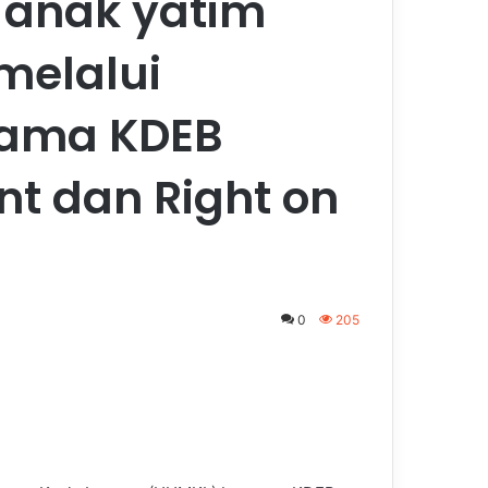
 anak yatim
 melalui
sama KDEB
 dan Right on
0
205