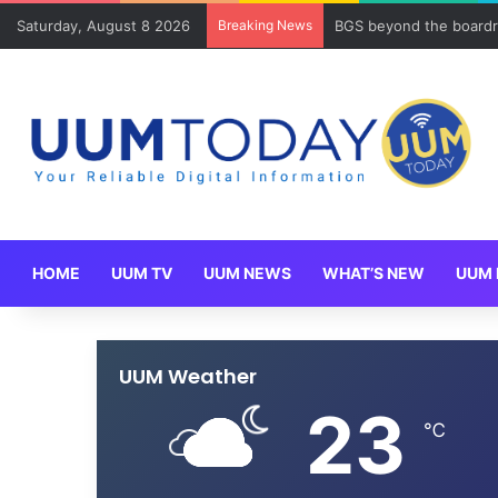
Saturday, August 8 2026
Breaking News
BGS beyond the boardr
HOME
UUM TV
UUM NEWS
WHAT’S NEW
UUM 
UUM Weather
23
℃