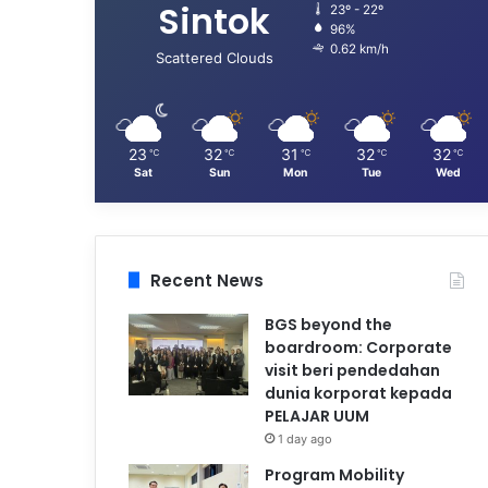
Sintok
23º - 22º
96%
0.62 km/h
Scattered Clouds
23
32
31
32
32
℃
℃
℃
℃
℃
Sat
Sun
Mon
Tue
Wed
Recent News
BGS beyond the
boardroom: Corporate
visit beri pendedahan
dunia korporat kepada
PELAJAR UUM
1 day ago
Program Mobility