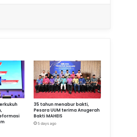
perkukuh
35 tahun menabur bakti,
,
Pesara UUM terima Anugerah
reformasi
Bakti MAHEIS
am
5 days ago