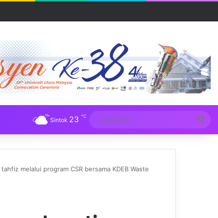
R UUM
℃
23
Sea
Sintok
for
r tahfiz melalui program CSR bersama KDEB Waste