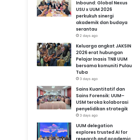
Inbound: Global Nexus
USU x UUM 2026
perkukuh sinergi
akademik dan budaya
serantau
2 days ago
Keluarga angkat JAKSIN
2026 erat hubungan
Pelajar Inasis TNB UUM
bersama komuniti Pulau
Tuba
3 days ago
Sains Kuantitatif dan
Sains Forensik: UUM–
USM teroka kolaborasi
penyelidikan strategik
3 days ago
UUM delegation
explores trusted AI for
research and academic