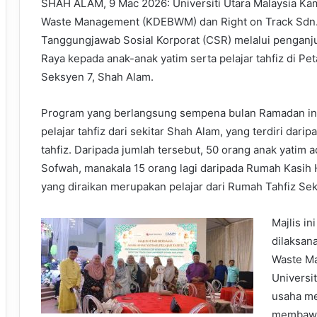
SHAH ALAM, 9 Mac 2026: Universiti Utara Malaysia 
Waste Management (KDEBWM) dan Right on Track Sdn.
Tanggungjawab Sosial Korporat (CSR) melalui penganju
Raya kepada anak-anak yatim serta pelajar tahfiz di P
Seksyen 7, Shah Alam.
Program yang berlangsung sempena bulan Ramadan ini
pelajar tahfiz dari sekitar Shah Alam, yang terdiri dari
tahfiz. Daripada jumlah tersebut, 50 orang anak yatim
Sofwah, manakala 15 orang lagi daripada Rumah Kasih H
yang diraikan merupakan pelajar dari Rumah Tahfiz Se
Majlis i
dilaksan
Waste Ma
Universi
usaha me
membawa