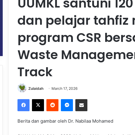
UUMKL santuni 120
dan pelajar tahfiz
program CSR ber
Waste Management
Track
Zulaidah
March 17, 2026
Facebook
X
Reddit
Messenger
Share via Email
Berita dan gambar oleh Dr. Nabilaa Mohamed