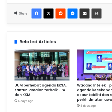
Facebook
X
Reddit
Messenger
Share via Email
Print
Share
Related Articles
UUM perhebat agenda EKSA,
Wacana Intelek II 
santuni amalan terbaik JPA
agenda kecekapan
dan KKM
akauntabiliti dan 
perkhidmatan aw
4 days ago
4 days ago