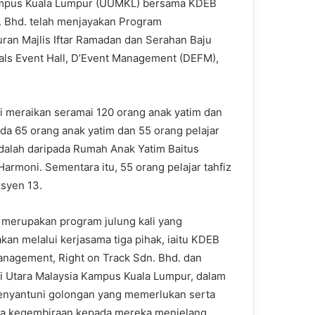
Kampus Kuala Lumpur (UUMKL) bersama KDEB
 Bhd. telah menjayakan Program
ran Majlis Iftar Ramadan dan Serahan Baju
etals Event Hall, D’Event Management (DEFM),
 meraikan seramai 120 orang anak yatim dan
pada 65 orang anak yatim dan 55 orang pelajar
 adalah daripada Rumah Anak Yatim Baitus
armoni. Sementara itu, 55 orang pelajar tahfiz
ksyen 13.
ni merupakan program julung kali yang
akan melalui kerjasama tiga pihak, iaitu KDEB
nagement, Right on Track Sdn. Bhd. dan
ti Utara Malaysia Kampus Kuala Lumpur, dalam
nyantuni golongan yang memerlukan serta
 kegembiraan kepada mereka menjelang