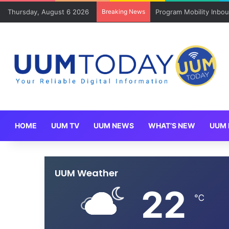
Thursday, August 6 2026
Breaking News
Program Mobility Inbo
HOME
UUM TV
UUM NEWS
WHAT’S NEW
UUM 
UUM Weather
22
℃