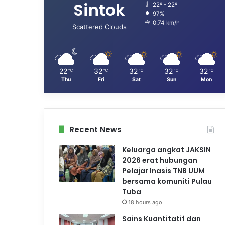
Sintok
22º - 22º
97%
0.74 km/h
Scattered Clouds
22
32
32
32
32
℃
℃
℃
℃
℃
Thu
Fri
Sat
Sun
Mon
Recent News
Keluarga angkat JAKSIN
2026 erat hubungan
Pelajar Inasis TNB UUM
bersama komuniti Pulau
Tuba
18 hours ago
Sains Kuantitatif dan