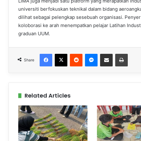
LIMA juga menjadi satu platform yang merapatkan ind
universiti berfokuskan teknikal dalam bidang aeroan
dilihat sebagai pelengkap sesebuah organisasi. Pen
koloborasi ke arah menempatkan pelajar Latihan Indus
graduan UUM.
Facebook
X
Reddit
Messenger
Share via Email
Print
Share
Related Articles