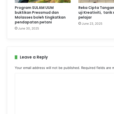
Program SULAM UUM
Reka Cipta Tangan
buktikan Pressmud dan
uji Kreativiti, tarik
Molasses boleh tingkatkan
pelajar
pendapatan petani
June 23, 2025
June 30, 2025
Leave a Reply
Your email address will not be published.
Required fields are
C
o
m
m
e