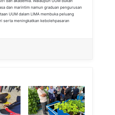
ustri dan akademia. Walaupun UUM bukan
gkasa dan marintim namun graduan pengurusan
yertaan UUM dalam LIMA membuka peluang
tri serta meningkatkan kebolehpasaran