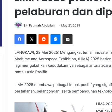
pelaburan dan dip
Siti Fatimah Abdullah
May 21, 2025
Facebook
X
Reddit
Messenger
Share via Email
LANGKAWI, 22 Mei 2025: Mengangkat tema Innovate Tod
Maritime and Aerospace Exhibition, (LIMA) 2025 berla
lagi mengukuhkan kedudukannya sebagai antara acara 
rantau Asia Pasifik.
LIMA 2025 membawa pelbagai impak positif yang signif
pertahanan, pelancongan, serta pembangunan teknolo
LIMA 202
syarikat