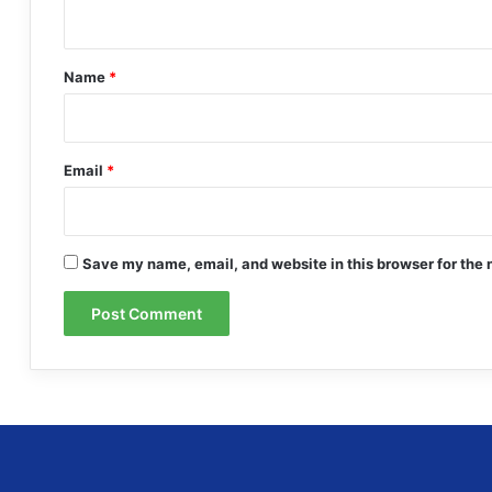
n
t
*
Name
*
Email
*
Save my name, email, and website in this browser for the 