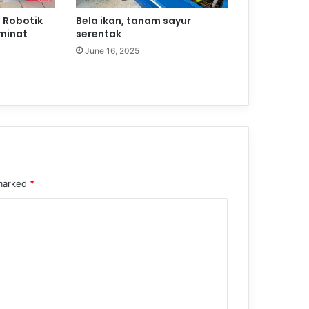
 Robotik
Bela ikan, tanam sayur
 minat
serentak
June 16, 2025
 marked
*