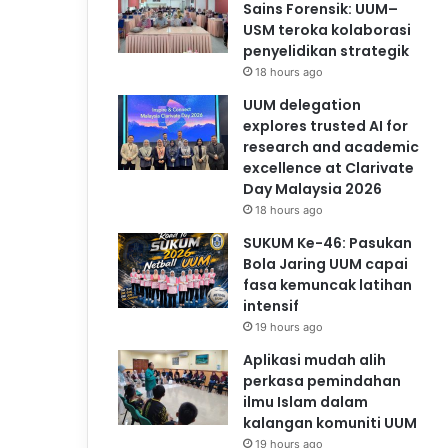
Sains Forensik: UUM–
USM teroka kolaborasi
penyelidikan strategik
18 hours ago
UUM delegation
explores trusted AI for
research and academic
excellence at Clarivate
Day Malaysia 2026
18 hours ago
SUKUM Ke-46: Pasukan
Bola Jaring UUM capai
fasa kemuncak latihan
intensif
19 hours ago
Aplikasi mudah alih
perkasa pemindahan
ilmu Islam dalam
kalangan komuniti UUM
19 hours ago