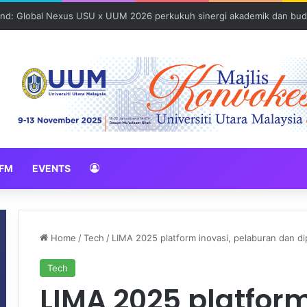
und: Global Nexus USU x UUM 2026 perkukuh sinergi akademik dan bud
FM
EVENTS
Home
/
Tech
/
LIMA 2025 platform inovasi, pelaburan dan di
Tech
LIMA 2025 platform