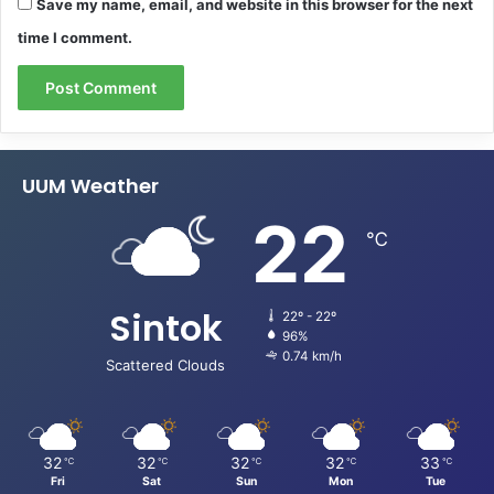
Save my name, email, and website in this browser for the next
time I comment.
UUM Weather
22
℃
Sintok
22º - 22º
96%
0.74 km/h
Scattered Clouds
32
32
32
32
33
℃
℃
℃
℃
℃
Fri
Sat
Sun
Mon
Tue