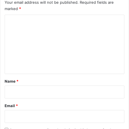
Your email address will not be published.
Required fields are
marked
*
C
o
m
m
e
n
t
*
Name
*
Email
*