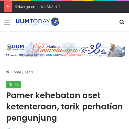
Keluarga angkat JAKSIN 2026 erat hubungan Pelajar Inasis TNB UUM bersama komuniti Pulau Tuba
Menu
S
Home
/
Tech
Tech
Pamer kehebatan aset
ketenteraan, tarik perhatian
pengunjung