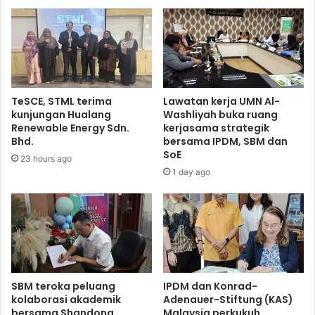
TeSCE, STML terima
Lawatan kerja UMN Al-
kunjungan Hualang
Washliyah buka ruang
Renewable Energy Sdn.
kerjasama strategik
Bhd.
bersama IPDM, SBM dan
SoE
23 hours ago
1 day ago
SBM teroka peluang
IPDM dan Konrad-
kolaborasi akademik
Adenauer-Stiftung (KAS)
bersama Shandong
Malaysia perkukuh