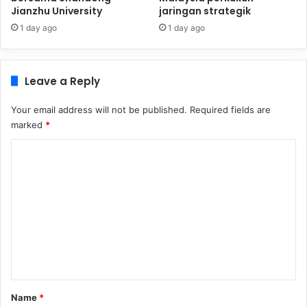
Jianzhu University
jaringan strategik
1 day ago
1 day ago
Leave a Reply
Your email address will not be published.
Required fields are
marked
*
C
o
m
m
e
n
t
*
Name
*