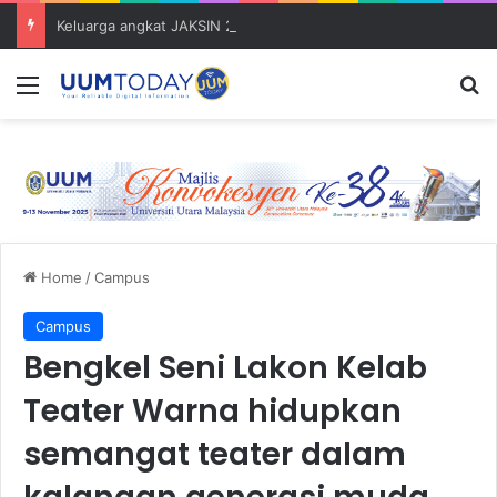
Keluarga angkat JAKSIN 2026 erat hubungan Pelajar Inasis TNB UUM bersama komuniti Pulau Tuba
Menu
S
Home
/
Campus
Campus
Bengkel Seni Lakon Kelab
Teater Warna hidupkan
semangat teater dalam