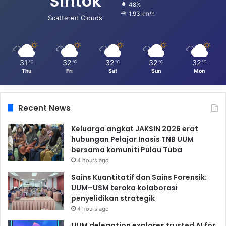
Sintok
48%
1.93 km/h
Scattered Clouds
31
32
32
32
32
℃
℃
℃
℃
℃
Thu
Fri
Sat
Sun
Mon
Recent News
Keluarga angkat JAKSIN 2026 erat
hubungan Pelajar Inasis TNB UUM
bersama komuniti Pulau Tuba
4 hours ago
Sains Kuantitatif dan Sains Forensik:
UUM–USM teroka kolaborasi
penyelidikan strategik
4 hours ago
UUM delegation explores trusted AI for