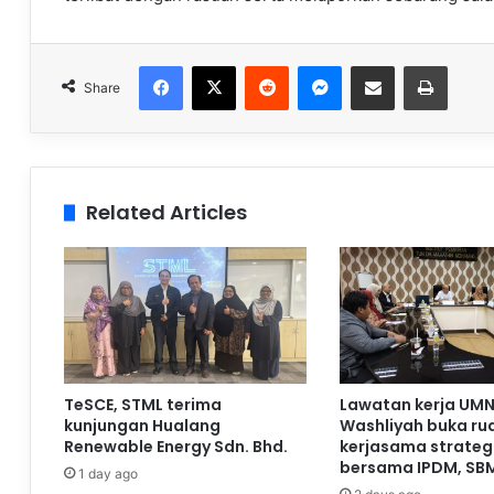
Facebook
X
Reddit
Messenger
Share via Email
Print
Share
Related Articles
TeSCE, STML terima
Lawatan kerja UMN
kunjungan Hualang
Washliyah buka ru
Renewable Energy Sdn. Bhd.
kerjasama strateg
bersama IPDM, SB
1 day ago