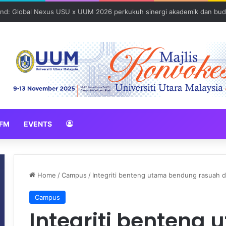
und: Global Nexus USU x UUM 2026 perkukuh sinergi akademik dan bud
FM
EVENTS
Home
/
Campus
/
Integriti benteng utama bendung rasuah 
Campus
Integriti benteng