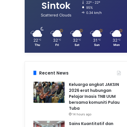
Sintok
22º - 22º
95%
0.34 km/h
Scattered Clouds
22
32
32
31
32
℃
℃
℃
℃
℃
Thu
Fri
Sat
Sun
Mon
Recent News
Keluarga angkat JAKSIN
2026 erat hubungan
Pelajar Inasis TNB UUM
bersama komuniti Pulau
Tuba
14 hours ago
Sains Kuantitatif dan