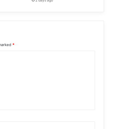
2 days ago
 marked
*