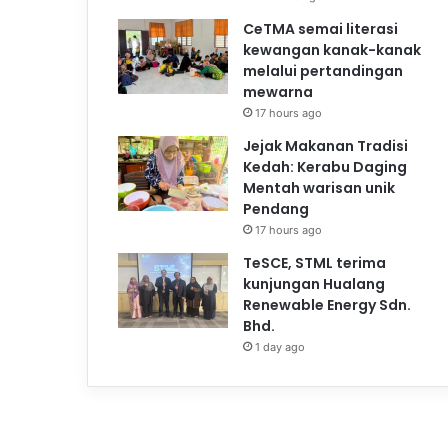
CeTMA semai literasi
kewangan kanak-kanak
melalui pertandingan
mewarna
17 hours ago
Jejak Makanan Tradisi
Kedah: Kerabu Daging
Mentah warisan unik
Pendang
17 hours ago
TeSCE, STML terima
kunjungan Hualang
Renewable Energy Sdn.
Bhd.
1 day ago