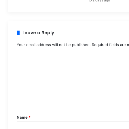
2 days ago
Leave a Reply
Your email address will not be published.
Required fields are
C
o
m
m
e
n
t
*
Name
*