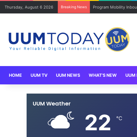
Thursday, August 6 2026
Breaking News
Program Mobility Inbo
HOME
UUM TV
UUM NEWS
WHAT’S NEW
UUM 
UUM Weather
22
℃