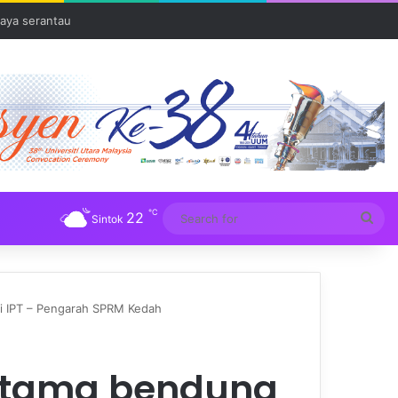
aya serantau
℃
22
Sea
Sintok
for
di IPT – Pengarah SPRM Kedah
 utama bendung