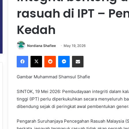
rasuah di IPT – P
Kedah
Nordiana Shafiee
May 19, 2026
Facebook
X
Reddit
Messenger
Share via Email
Gambar Muhammad Shamsul Shafie
SINTOK, 19 Mei 2026: Pembudayaan integriti dalam kala
tinggi (IPT) perlu diperkukuhkan secara menyeluruh b
dibendung sejak di peringkat awal pembentukan gener
Pengarah Suruhanjaya Pencegahan Rasuah Malaysia (SP
berkata, jenayah termasuk rasuah tidak akan pernah l