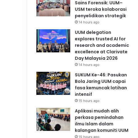
Sains Forensik: UUM–
USM teroka kolaborasi
penyelidikan strategik
14 hours ago
UUM delegation
explores trusted AI for
research and academic
excellence at Clarivate
Day Malaysia 2026
14 hours ago
SUKUM Ke-46: Pasukan
Bola Jaring UUM capai
fasa kemuncak latihan
intensif
15 hours ago
Aplikasi mudah alih
perkasa pemindahan
ilmu Islam dalam
kalangan komuniti UUM
15 hours ago