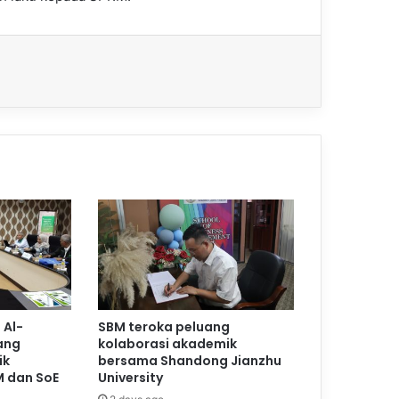
 Al-
SBM teroka peluang
ang
kolaborasi akademik
ik
bersama Shandong Jianzhu
M dan SoE
University