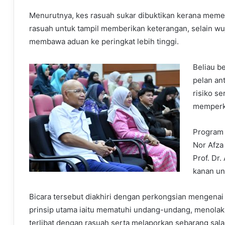
Menurutnya, kes rasuah sukar dibuktikan kerana mem
rasuah untuk tampil memberikan keterangan, selain wu
membawa aduan ke peringkat lebih tinggi.
Beliau b
pelan an
risiko se
memperku
Program 
Nor Afza
Prof. D
kanan uni
Bicara tersebut diakhiri dengan perkongsian mengenai
prinsip utama iaitu mematuhi undang-undang, menolak 
terlibat dengan rasuah serta melaporkan sebarang sal