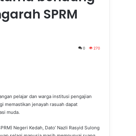
engarah SPRM
0
270
ngan pelajar dan warga institusi pengajian
agi memastikan jenayah rasuah dapat
asi muda.
RM) Negeri Kedah, Dato’ Nazli Rasyid Sulong
enyap selagi manusia masih mempunyai ruang