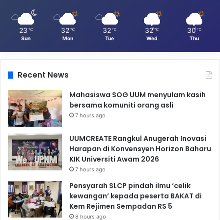
23
32
32
32
30
℃
℃
℃
℃
℃
Sun
Mon
Tue
Wed
Thu
Recent News
Mahasiswa SOG UUM menyulam kasih
bersama komuniti orang asli
7 hours ago
UUMCREATE Rangkul Anugerah Inovasi
Harapan di Konvensyen Horizon Baharu
KIK Universiti Awam 2026
7 hours ago
Pensyarah SLCP pindah ilmu ‘celik
kewangan’ kepada peserta BAKAT di
Kem Rejimen Sempadan RS 5
8 hours ago