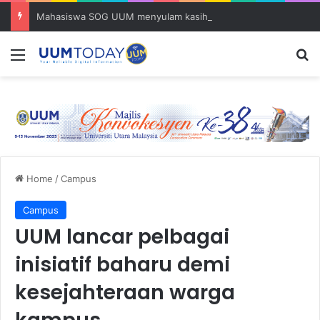
Mahasiswa SOG UUM menyulam kasih bersama komuniti orang asli
Menu
S
Home
/
Campus
Campus
UUM lancar pelbagai
inisiatif baharu demi
kesejahteraan warga