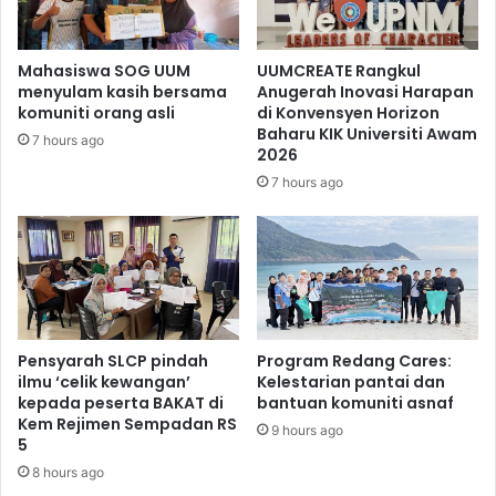
Mahasiswa SOG UUM
UUMCREATE Rangkul
menyulam kasih bersama
Anugerah Inovasi Harapan
komuniti orang asli
di Konvensyen Horizon
Baharu KIK Universiti Awam
7 hours ago
2026
7 hours ago
Pensyarah SLCP pindah
Program Redang Cares:
ilmu ‘celik kewangan’
Kelestarian pantai dan
kepada peserta BAKAT di
bantuan komuniti asnaf
Kem Rejimen Sempadan RS
9 hours ago
5
8 hours ago