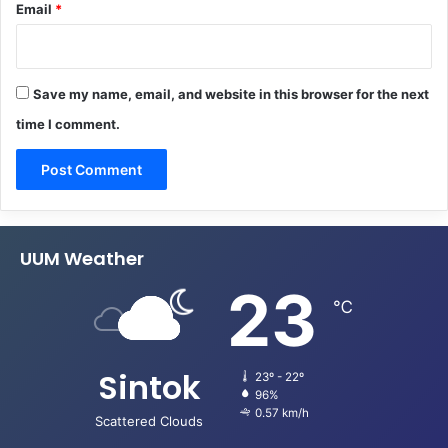
Email
*
Save my name, email, and website in this browser for the next
time I comment.
UUM Weather
23
℃
Sintok
23º - 22º
96%
0.57 km/h
Scattered Clouds