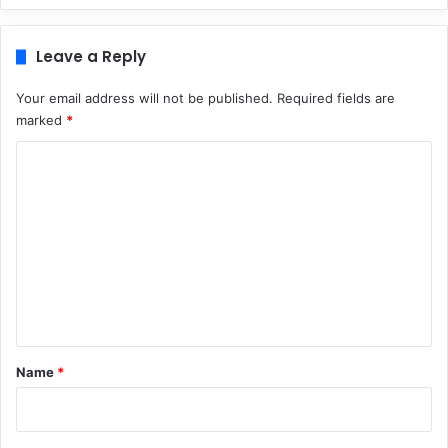
Leave a Reply
Your email address will not be published.
Required fields are
marked
*
C
o
m
m
e
n
t
*
Name
*