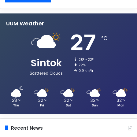
UUM Weather
27
℃
Sintok
28º - 22º
72%
0.9 km/h
Scattered Clouds
28
32
32
32
32
℃
℃
℃
℃
℃
Thu
Fri
Sat
Sun
Mon
Recent News