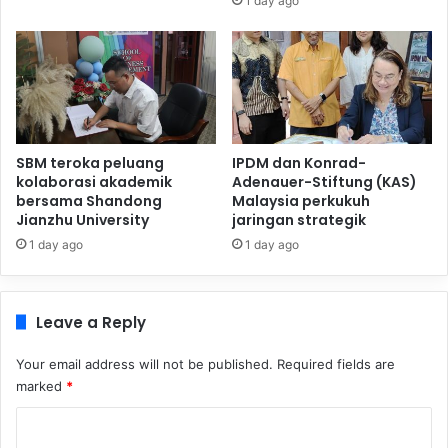
1 day ago
SBM teroka peluang
IPDM dan Konrad-
kolaborasi akademik
Adenauer-Stiftung (KAS)
bersama Shandong
Malaysia perkukuh
Jianzhu University
jaringan strategik
1 day ago
1 day ago
Leave a Reply
Your email address will not be published.
Required fields are
marked
*
C