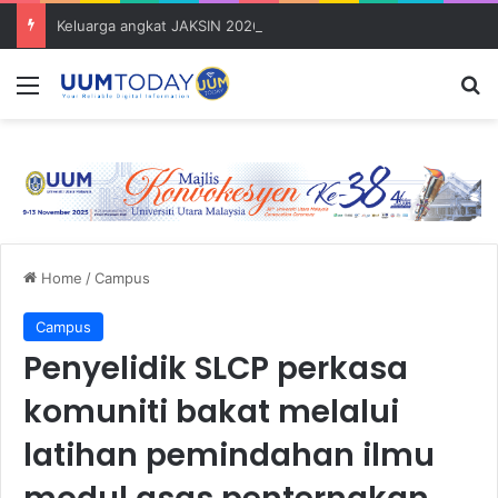
Keluarga angkat JAKSIN 2026 erat hubungan Pelajar Inasis TNB UUM bersama komuniti Pulau Tuba
Menu
S
Home
/
Campus
Campus
Penyelidik SLCP perkasa
komuniti bakat melalui
latihan pemindahan ilmu